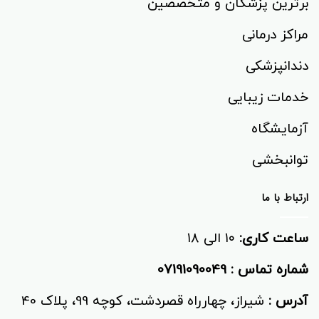
برترین پزشکان و متخصصین
مراکز درمانی
دندانپزشکی
خدمات زیبایی
آزمایشگاه
توانبخشی‌
ارتباط با ما
ساعت کاری:
۱۰ الی ۱۸
شماره تماس :
07191090049
آدرس :
شیراز، چهارراه قصردشت، کوچه 99، پلاک 40