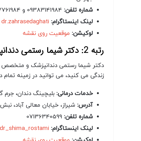
شماره تلفن:
09383141984 و 09387761984
لینک اینستاگرام:
dr.zahrasedaghati
لوکیشن:
موقعیت روی نقشه
رتبه 2: دکتر شیما رستمی دندانپزشک بلیچینگ دندان در شیراز
دکتر شیما رستمی دندانپزشک و متخصص ارتو
زندگی می کنید، می توانید در زمینه تمام
خدمات درمانی:
بلیچینگ دندان، جرم گی
آدرس:
شیراز، خیابان معالی آباد، نبش کوچه 27، ساختمان آوا، طبق
شماره تلفن:
07136340599
لینک اینستاگرام:
dr_shima_rostami
لوکیشن:
موقعیت روی نقشه