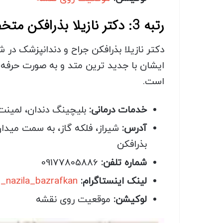
رتبه 3: دکتر نازیلا بذرافکن متخصص بلیچینگ دندان شیراز
دکتر نازیلا بذرافکن جراح و دندانپزشک در
ایشان با جدید ترین متد و به صورت حرفه 
است.
خدمات درمانی:
بلیچینگ دندان، لمینت
آدرس:
شیراز، فلکه گاز، به سمت میدان
بذرافکن
شماره تلفن:
09177805886
لینک اینستاگرام:
r_nazila_bazrafkan
لوکیشن:
موقعیت روی نقشه