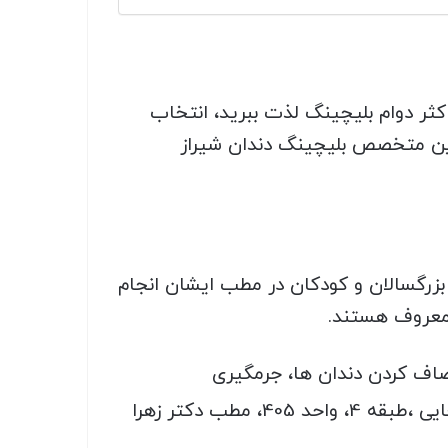
کثر دوام بلیچینگ لذت ببرید، انتخاب
رین متخصص بلیچینگ دندان شیراز
بزرگسالان و کودکان در مطب ایشان انجام
 معروف هستند.
صاف کردن دندان ها، جرمگیری
شیراز، میدان معلم ، نبش کوچه 2 فرهنگ شهر ، ساختمان سما، بالای داروخانه دکتر کیخایی ،طبقه 4، واحد 405، مطب دکتر زهرا