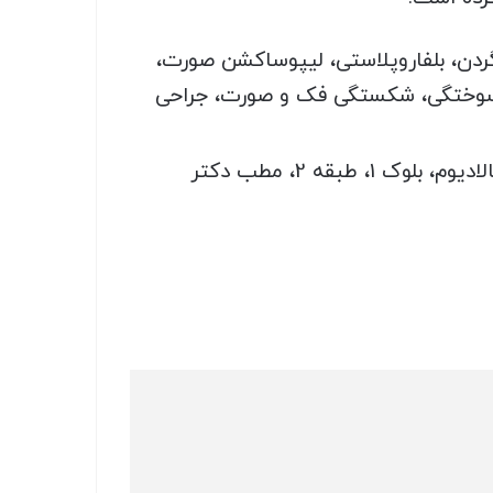
ردن، بلفاروپلاستی، لیپوساکشن صورت،
و سوختگی، شکستگی فک و صورت، جراحی
شیراز، خیابان قصرالدشت، خیابان خلدبرین (بلوار شهید بهشتی)، نبش کوچه 10، مجتمع پالادیوم، بلوک 1، طبقه 2، مطب دکتر