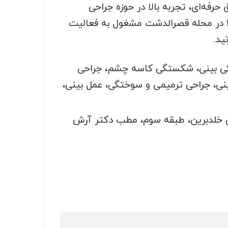
حرفه‌ای، تجربه بالا در حوزه جراحی
زیبایی، مشاوره درست، مهارت در تشخیص و درمان، اشاره نمود. دکتر آزادی با کد نظام پزشکی 113318 در محله قصرالدشت مشغول به فعالیت
ید.
ی بینی، شکستگی کاسه چشم، جراحی
ی، جراحی ترمیمی و سوختگی، عمل بینی،
شیرینی فروشی رزا، ساختمان خلدبرین، طبقه سوم، مطب دکتر آرش