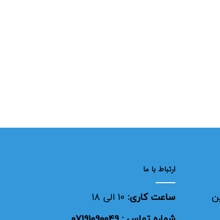
ارتباط با ما
ن
ساعت کاری:
۱۰ الی ۱۸
شماره تماس : 07191090049