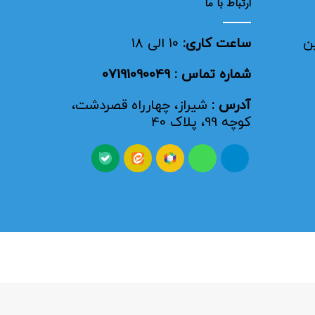
ارتباط با ما
ن
ساعت کاری:
۱۰ الی ۱۸
شماره تماس : 07191090049
آدرس :
شیراز، چهارراه قصردشت،
کوچه 99، پلاک 40