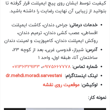
کیفیت توسط ایشان روی پیچ ایمپلنت قرار گرفته تا
بتوانید از زیبایی آن نهایت رضایت را داشته باشید.
خدمات درمانی:
جراحی دندان، کاشت ایمپلنت
اقساطی، عصب کشی دندان، ترمیم دندان،
روکش ایمپلنت دندان، کامپوزیت و لمینت دندان
آدرس:
شیراز، قدوسی غربی، بعد از کوچه 23،
ساختمان آنا، طبقه اول، واحد 1
شماره تماس:
09175667778
،
07136329133
لینک اینستاگرام:
dr.mehdi.moradi.sarvestani
لوکیشن:
موقعیت روی نقشه
نمونه کار: