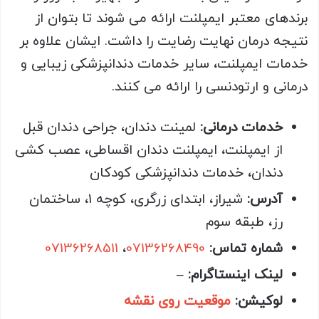
برندهای معتبر ایمپلنت ارائه می شوند تا بتوان از
نتیجه درمان نهایت رضایت را داشت. ایشان علاوه بر
خدمات ایمپلنت، سایر خدمات دندانپزشکی زیبایی و
درمانی و ارتودنسی را ارائه می کنند.
خدمات درمانی:
لمینت دندان، جراحی دندان قبل
از ایمپلنت، ایمپلنت دندان اقساطی، عصب کشی
دندان، خدمات دندانپزشکی کودکان
آدرس:
شیراز، ابتدای زرگری، کوچه 1، ساختمان
رز، طبقه سوم
شماره تماس:
07136268490
،
07136268511
لینک اینستاگرام: –
لوکیشن:
موقعیت روی نقشه