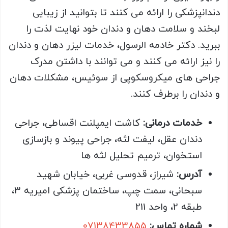
دندانپزشکی را ارائه می کنند تا بتوانید از زیبایی
لبخند و سلامت دهان و دندان خود نهایت لذت را
ببرید. دکتر خادمه الرسول، خدمات لیزر دهان و دندان
را نیز ارائه می کنند و می توانند با داشتن مدرک
جراحی های میکروسکوپی از سوئیس، مشکلات دهان
و دندان را برطرف کنند.
خدمات درمانی:
کاشت ایمپلنت اقساطی، جراحی
دندان عقل، لیفت لثه، جراحی پیوند و بازسازی
استخوان، ترمیم تحلیل لثه ها
آدرس:
شیراز، قدوسی غربی، خیابان شهید
سبحانی، سمت چپ، ساختمان پزشکی امیریه 3،
طبقه 2، واحد 211
شماره تماس:
07138433855