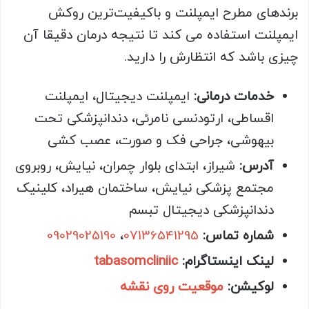
برندهای مطرح ایمپلنت و باکیفیت‌ترین روکش
ایمپلنت استفاده می کند تا نتیجه درمان دقیقا آن
چیزی باشد که انتظارش را دارید.
خدمات درمانی:
ایمپلنت دیجیتال، ایمپلنت
اقساطی، ارتودنسی نامرئی، دندانپزشکی تحت
بیهوشی، جراحی فک و صورت، عصب کشی
آدرس:
شیراز، ابتدای بلوار چمران، نیایش، روبروی
مجتمع پزشکی نیایش، ساختمان هیراد، کلینیک
دندانپزشکی دیجیتال تبسم
شماره تماس:
07136541295
،
09029025190
لینک اینستاگرام:
tabasomcliniic
لوکیشن:
موقعیت روی نقشه