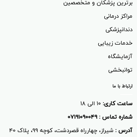
برترین پزشکان و متخصصین
مراکز درمانی
دندانپزشکی
خدمات زیبایی
آزمایشگاه
توانبخشی‌
ارتباط با ما
ساعت کاری:
۱۰ الی ۱۸
شماره تماس :
07191090049
آدرس :
شیراز، چهارراه قصردشت، کوچه 99، پلاک 40