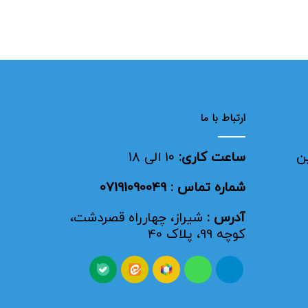
ارتباط با ما
ن
ساعت کاری:
۱۰ الی ۱۸
شماره تماس : 07191090049
آدرس :
شیراز، چهارراه قصردشت،
کوچه 99، پلاک 40