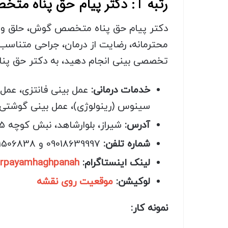
رتبه 1: دکتر پیام حق پناه متخصص جراحی انحراف بینی در شیراز
دکتر پیام حق پناه متخصص گوش، حلق و بی
محترمانه، رضایت از درمان، جراحی متناسب 
تخصصی بینی انجام دهید، به دکتر حق پناه
خدمات درمانی:
عمل بینی فانتزی، عمل 
سینوس (رینولوژی)، عمل بینی گوشتی،
آدرس:
شیراز، بلوارشاهد، نبش کوچه 5، ساختمان افلاک، طبقه 2، کلینیک دکتر حق پناه
شماره تلفن:
09018639997 و 09001506838
لینک اینستاگرام:
rpayamhaghpanah
لوکیشن:
موقعیت روی نقشه
نمونه کار: