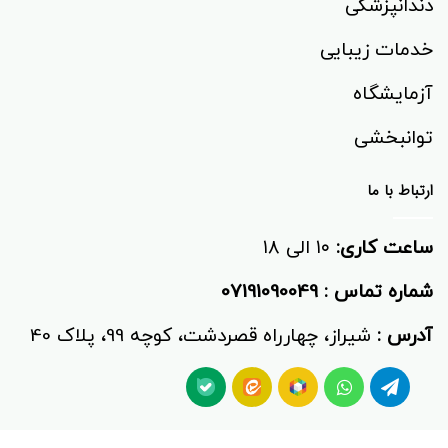
دندانپزشکی
خدمات زیبایی
آزمایشگاه
توانبخشی‌
ارتباط با ما
ساعت کاری:
۱۰ الی ۱۸
شماره تماس :
07191090049
آدرس :
شیراز، چهارراه قصردشت، کوچه 99، پلاک 40