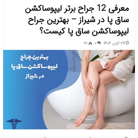
معرفی 12 جراح برتر لیپوساکشن
ساق پا در شیراز – بهترین جراح
لیپوساکشن ساق پا کیست؟
29 آبان, 1404
0
31