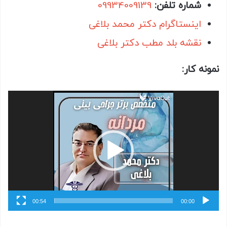
شماره تلفن:
09934009139
اینستاگرام دکتر محمد بلاغی
نقشه بلد مطب دکتر بلاغی
نمونه کار:
نمایشگر
ویدیو
00:54
00:00