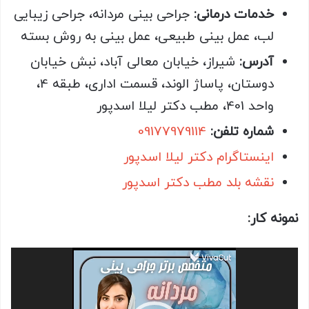
خدمات درمانی:
جراحی بینی مردانه، جراحی زیبایی
لب، عمل بینی طبیعی، عمل بینی به روش بسته
آدرس:
شیراز، خیابان معالی آباد، نبش خیابان
دوستان، پاساژ الوند، قسمت اداری، طبقه 4،
واحد 401، مطب دکتر لیلا اسدپور
شماره تلفن:
09177979114
اینستاگرام دکتر لیلا اسدپور
نقشه بلد مطب دکتر اسدپور
نمونه کار:
نمایشگر
ویدیو