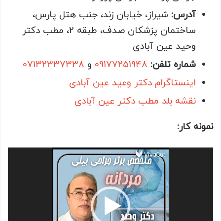
آدرس:
شیراز، خیابان زند، جنب هتل پارس،
ساختمان پزشکان صدف، طبقه 2، مطب دکتر
وحید عین آبادی
شماره تلفن
:
09177251948
و
07132337338
اینستاگرام دکتر وعید عین آبادی
نقشه بلد مطب دکتر عین آبادی
نمونه کار:
نمایشگر
ویدیو