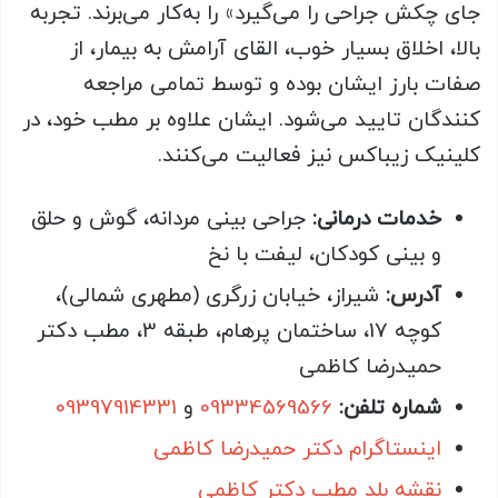
جای چکش جراحی را می‌گیرد» را به‌کار می‌برند. تجربه
بالا، اخلاق بسیار خوب، القای آرامش به بیمار، از
صفات بارز ایشان بوده و توسط تمامی مراجعه
کنندگان تایید می‌شود. ایشان علاوه بر مطب خود، در
کلینیک زیباکس نیز فعالیت می‌کنند.
خدمات درمانی:
جراحی بینی مردانه، گوش و حلق
و بینی کودکان، لیفت با نخ
آدرس:
شیراز، خیابان زرگری (مطهری شمالی)،
کوچه 17، ساختمان پرهام، طبقه 3، مطب دکتر
حمیدرضا کاظمی
شماره تلفن:
09334569566
و
09397914331
اینستاگرام دکتر حمیدرضا کاظمی
نقشه بلد مطب دکتر کاظمی