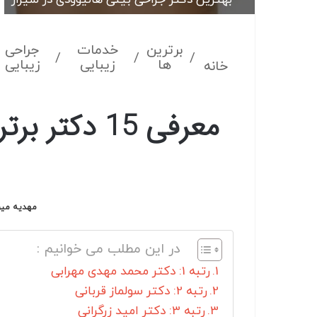
برترین
خدمات
جراحی
/
/
/
ها
زیبایی
زیبایی
خانه
معرفی 15 د
مهدیه میر
در این مطلب می خوانیم :
رتبه 1: دکتر محمد مهدی مهرابی
رتبه 2: دکتر سولماز قربانی
رتبه 3: دکتر امید زرگرانی