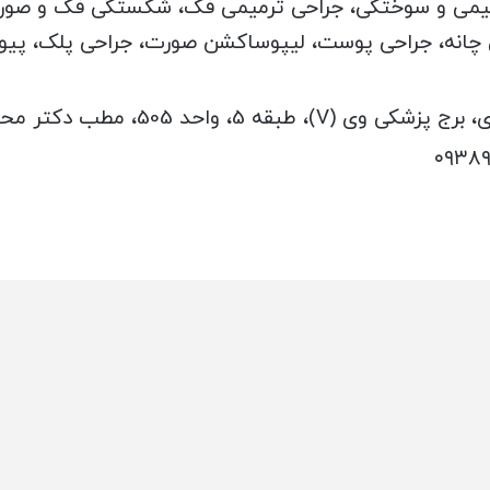
رمیمی و سوختگی، جراحی ترمیمی فک، شکستگی فک و صو
 چانه، جراحی پوست، لیپوساکشن صورت، جراحی پلک، پیون
احد 505، مطب دکتر محمد مهدی مهرابی