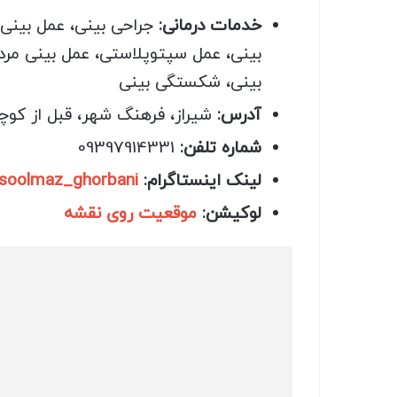
خدمات درمانی:
جراحی بینی، عمل بینی
بینی، عمل سپتوپلاستی، عمل بینی مرد
بینی، شکستگی بینی
آدرس:
شیراز، فرهنگ شهر، قبل از کوچه 36، ساختمان طبیعت، طبقه 3، کلینیک ز
شماره تلفن:
09397914331
لینک اینستاگرام:
soolmaz_ghorbani
لوکیشن:
موقعیت روی نقشه