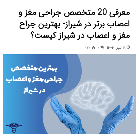
معرفی 20 متخصص جراحی مغز و
اعصاب برتر در شیراز- بهترین جراح
مغز و اعصاب در شیراز کیست؟
19 تیر, 1404
0
220