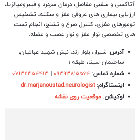
آتاکسی و سفتی مفاصل، درمان سردرد و فیبرومیالژیا،
ارزیابی بیماری های عروقی مغز و سکته، تشخیص
تومورهای مغزی، کنترل صرع و تشنج، انجام تست
های تخصصی نوار مغز و نوار عصب و عضله.
آدرس
: شیراز، بلوار زند، نبش شهید عبائیان،
ساختمان سینا، طبقه 1
شماره تماس
:
09393815564
|
07132354413
اینستاگرام
:
dr.marjanoustad.neurologist
لوکیشن
:
موقعیت روی نقشه