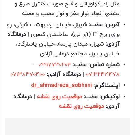
مثل رادیکولوپاتی و فلج صورت، کنترل صرع و
تشنج، انجام نوار مغز و نوار عصب و عضله
آدرس: مطب
:
شیراز، خیابان اردیبهشت شرقی، رو
بروی برج IT (آی تی)، ساختمان کسری |
درمانگاه
آزادی
:
شیراز، میدان پارسه، خیابان پاسارگاد،
خیابان پاییز، مجتمع درمانی آزادی
شماره تماس: مطب
:
09917730204
–
07132319478
|
درمانگاه آزادی
:
07138370400
اینستاگرام
:
dr_ahmadreza_sobhani
لوکیشن: مطب
:
موقعیت روی نقشه
|
درمانگاه
آزادی
:
موقعیت روی نقشه