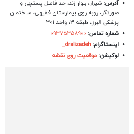
آدرس
: شیراز، بلوار زند، حد فاصل پستچی و
صورتگر، روبه روی بیمارستان فقیهی، ساختمان
پزشکی البرز، طبقه 3، واحد 301
شماره تماس
:
09375358900
اینستاگرام
:
dralizadeh_
لوکیشن
:
موقعیت روی نقشه