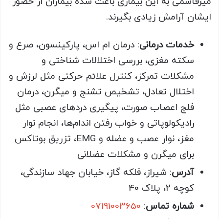
میرقاسمی به این بیماری باعث شده بیماران از حضور
ایشان آرامش زیادی بگیرند.
خدمات درمانی
: درمان ام اس، پارکینسون، صرع و
سکته مغزی، بررسی اختلالات شناختی و
مشکلات تمرکز، کنترل علائم حرکتی مثل لرزش و
اختلال تعادل، تشخیص تشنج و میگرن، درمان
فلج اعصاب صورت، پیگیری دردهای عصبی مثل
رادیکولوپاتی و خواب رفتن اندام‌ها، انجام نوار
مغز، نوار عصب و عضله و EMG، تزریق بوتاکس
برای میگرن و مشکلات عضلانی
آدرس
: شیراز، فلکه گاز، خیابان جهاد سازندگی،
کوچه 2، پلاک 40
شماره تماس
:
07191003650