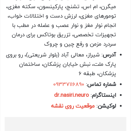
میگرن، ام اس، تشنج، پارکینسون، سکته مغزی،
تومورهای مغزی، لرزش دست و اختلالات خواب،
انجام نوار مغز و نوار عصب و عضله در مطب با
تجهیزات تخصصی، تزریق بوتاکس برای درمان
سردرد مزمن و رفع چین و چروک
آدرس
: شیراز، معالی آباد (بلوار شریعتی)، رو بروی
پارک ملت، نبش خیابان پزشکان، ساختمان
پزشکان، طبقه 6
شماره تماس
:
09337116890
اینستاگرام
:
dr.nasiri.neuro
لوکیشن
:
موقعیت روی نقشه