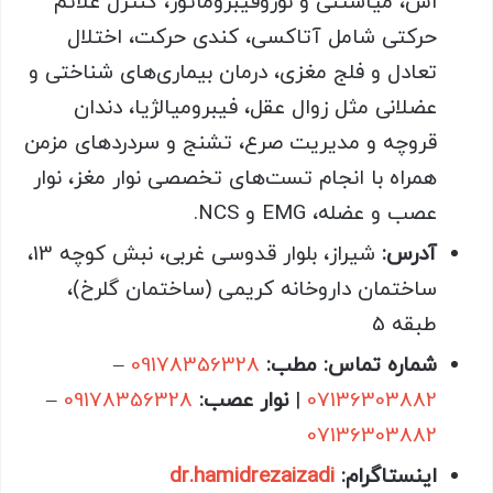
اس، میاستنی و نوروفیبروماتوز، کنترل علائم
حرکتی شامل آتاکسی، کندی حرکت، اختلال
تعادل و فلج مغزی، درمان بیماری‌های شناختی و
عضلانی مثل زوال عقل، فیبرومیالژیا، دندان
قروچه و مدیریت صرع، تشنج و سردردهای مزمن
همراه با انجام تست‌های تخصصی نوار مغز، نوار
عصب و عضله، EMG و NCS.
آدرس:
شیراز، بلوار قدوسی غربی، نبش کوچه 13،
ساختمان داروخانه کریمی (ساختمان گلرخ)،
طبقه 5
شماره تماس: مطب
:
09178356328
–
07136303882
|
نوار عصب
:
09178356328
–
07136303882
اینستاگرام:
dr.hamidrezaizadi