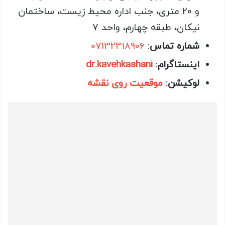
و 20 متری، جنب اداره محیط زیست، ساختمان
نیکان، طبقه چهارم، واحد 7
شماره تماس
:
07132318906
اینستاگرام
:
dr.kavehkashani
لوکیشن
:
موقعیت روی نقشه