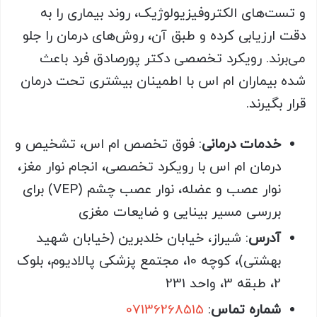
و تست‌های الکتروفیزیولوژیک، روند بیماری را به
دقت ارزیابی کرده و طبق آن، روش‌های درمان را جلو
می‌برند. رویکرد تخصصی دکتر پورصادق فرد باعث
شده بیماران ام اس با اطمینان بیشتری تحت درمان
قرار بگیرند.
خدمات درمانی
: فوق تخصص ام اس، تشخیص و
درمان ام اس با رویکرد تخصصی، انجام نوار مغز،
نوار عصب و عضله، نوار عصب چشم (VEP) برای
بررسی مسیر بینایی و ضایعات مغزی
آدرس
: شیراز، خیابان خلدبرین (خیابان شهید
بهشتی)، کوچه 10، مجتمع پزشکی پالادیوم، بلوک
2، طبقه 3، واحد 231
شماره تماس
:
07136268515