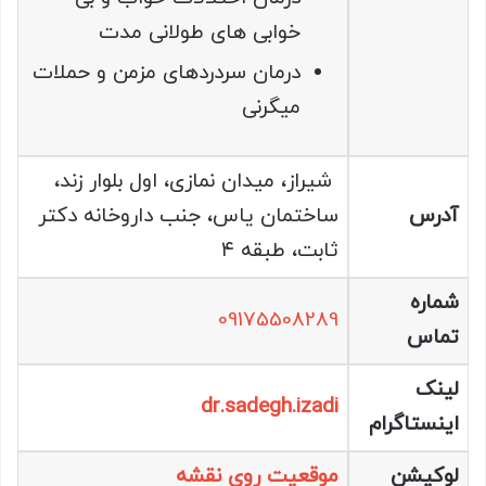
خوابی های طولانی مدت
درمان سردردهای مزمن و حملات
میگرنی
شیراز، میدان نمازی، اول بلوار زند،
آدرس
ساختمان یاس، جنب داروخانه دکتر
ثابت، طبقه ۴
شماره
09175508289
تماس
لینک
dr.sadegh.izadi
اینستاگرام
لوکیشن
موقعیت روی نقشه