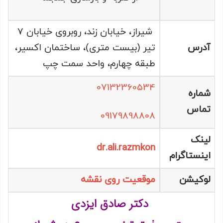
شیراز، خیابان زند، روبروی خیابان 7
آدرس
تیر (بیست متری)، ساختمان اکسیر،
طبقه چهارم، واحد سمت چپ
07132360534
شماره
تماس
09179898808
لینک
dr.ali.razmkon
اینستاگرام
لوکیشن
موقعیت روی نقشه
دکتر صادق ایزدی