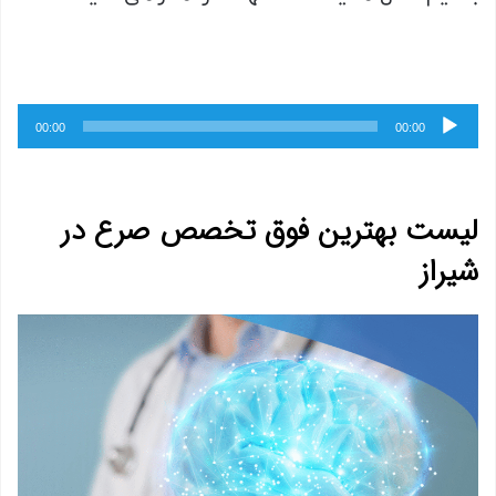
پخش‌کننده
00:00
00:00
صوت
لیست بهترین فوق تخصص صرع در
شیراز