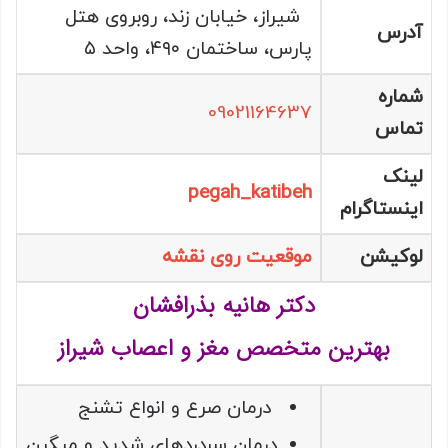
شیراز، خیابان زند، روبروی هتل
آدرس
پارس، ساختمان ۴۹۰، واحد ۵
شماره
09021164637
تماس
لینک
pegah_katibeh
اینستاگرام
لوکیشن
موقعیت روی نقشه
دکتر هانیه بذرافشان
بهترین متخصص مغز و اعصاب شیراز
درمان صرع و انواع تشنج
درمان سردردهای شدید و میگرن