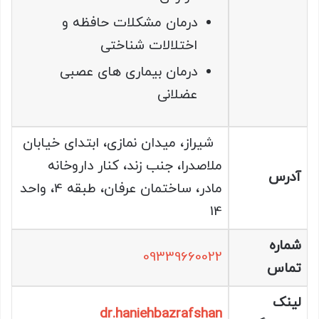
درمان مشکلات حافظه و
اختلالات شناختی
درمان بیماری های عصبی
عضلانی
شیراز، میدان نمازی، ابتدای خیابان
ملاصدرا، جنب زند، کنار داروخانه
آدرس
مادر، ساختمان عرفان، طبقه 4، واحد
14
شماره
09339660022
تماس
لینک
dr.haniehbazrafshan