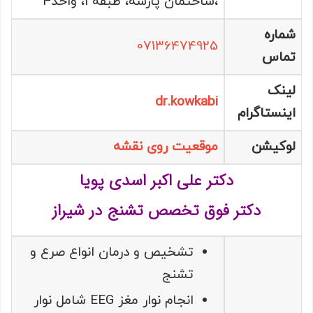
،ساختمان پارسه، طبقه 1، واحد4
شماره
07136474925
تماس
لینک
dr.kowkabi
اینستاگرام
لوکیشن
موقعیت روی نقشه
دکتر علی اکبر اسدی پویا
دکتر فوق تخصص تشنج در شیراز
تشخیص و درمان انواع صرع و
تشنج
انجام نوار مغز EEG شامل نوار