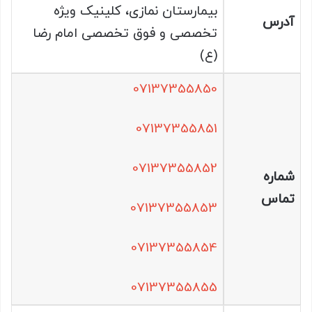
بیمارستان نمازی، کلینیک ویژه
آدرس
تخصصی و فوق تخصصی امام رضا
(ع)
07137355850
07137355851
07137355852
شماره
تماس
07137355853
07137355854
07137355855