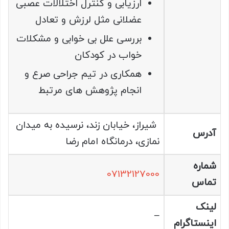
ارزیابی و کنترل اختلالات عصبی
عضلانی مثل لرزش و تعادل
بررسی علل بی خوابی و مشکلات
خواب در کودکان
همکاری در تیم جراحی صرع و
انجام پژوهش های مرتبط
شیراز، خیابان زند، نرسیده به میدان
آدرس
نمازی، درمانگاه امام رضا
شماره
07132127000
تماس
لینک
–
اینستاگرام