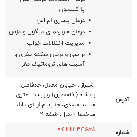
پارکینسون
درمان بیماری ام اس
درمان سردردهای میگرنی و مزمن
مدیریت اختلالات خواب
بررسی و درمان سکته مغزی و
آسیب های تروماتیک مغز
شیراز ، خیابان معدل، حدفاصل
باغشاه ( فلسطین) و بیست متری
آدرس
سینما سعدی، جنب ام ار آی تابا،
ساختمان نهال، طبقه 4
07132343588
شماره