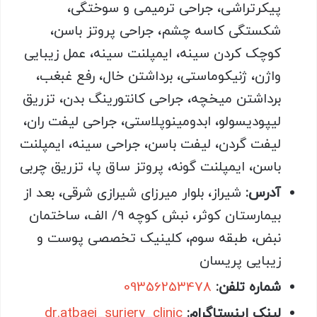
پیکرتراشی، جراحی ترمیمی و سوختگی،
شکستگی کاسه چشم، جراحی پروتز باسن،
کوچک کردن سینه، ایمپلنت سینه، عمل زیبایی
واژن، ژنیکوماستی، برداشتن خال، رفع غبغب،
برداشتن میخچه، جراحی کانتورینگ بدن، تزریق
لیپودیسولو، ابدومینوپلاستی، جراحی لیفت ران،
لیفت گردن، لیفت باسن، جراحی سینه، ایمپلنت
باسن، ایمپلنت گونه، پروتز ساق پا، تزریق چربی
آدرس:
شیراز، بلوار میرزای شیرازی شرقی، بعد از
بیمارستان کوثر، نبش کوچه 9/ الف، ساختمان
نبض، طبقه سوم، کلینیک تخصصی پوست و
زیبایی پریسان
شماره تلفن:
09356253478
لینک اینستاگرام:
dr.atbaei_surjery_clinic