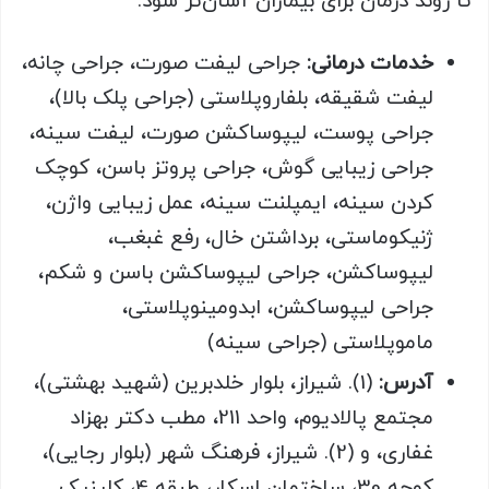
تا روند درمان برای بیماران آسان‌تر شود.
خدمات درمانی:
جراحی لیفت صورت، جراحی چانه،
لیفت شقیقه، بلفاروپلاستی (جراحی پلک بالا)،
جراحی پوست، لیپوساکشن صورت، لیفت سینه،
جراحی زیبایی گوش، جراحی پروتز باسن، کوچک
کردن سینه، ایمپلنت سینه، عمل زیبایی واژن،
ژنیکوماستی، برداشتن خال، رفع غبغب،
لیپوساکشن، جراحی لیپوساکشن باسن و شکم،
جراحی لیپوساکشن، ابدومینوپلاستی،
ماموپلاستی (جراحی سینه)
آدرس:
(1). شیراز، بلوار خلدبرین (شهید بهشتی)،
مجتمع پالادیوم، واحد 211، مطب دکتر بهزاد
غفاری، و (2). شیراز، فرهنگ شهر (بلوار رجایی)،
کوچه 30، ساختمان اسکار، طبقه 4، کلینیک