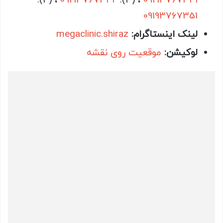
، (4).
09193767342
، (3).
09193767341
09193767351
لینک اینستاگرام:
megaclinic.shiraz
لوکیشن:
موقعیت روی نقشه