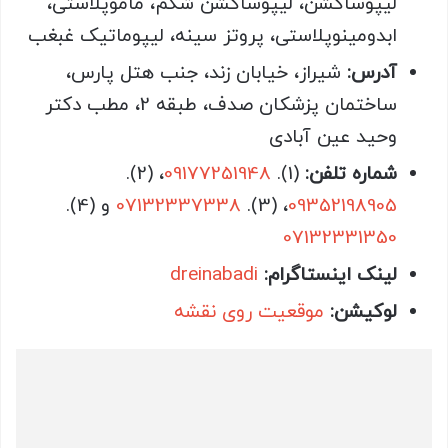
لیپوساکشن، لیپوساکشن شکم، ماموپلاستی،
ابدومینوپلاستی، پروتز سینه، لیپوماتیک غبغب
آدرس:
شیراز، خیابان زند، جنب هتل پارس،
ساختمان پزشکان صدف، طبقه 2، مطب دکتر
وحید عین آبادی
شماره تلفن:
(1).
09177251948
، (2).
09352198905
، (3).
07132337338
و (4).
07132331350
لینک اینستاگرام:
dreinabadi
لوکیشن:
موقعیت روی نقشه