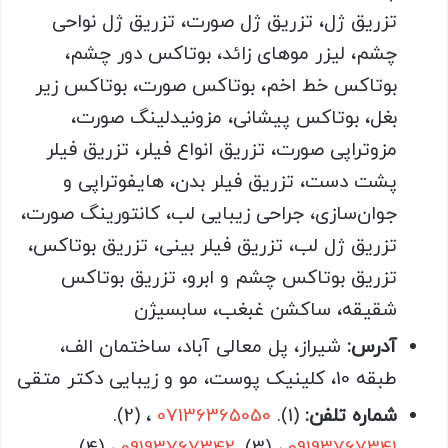
تزریق ژل، تزریق ژل صورت، تزریق ژل نواحی
چشم، لیزر موهای زائد، بوتاکس دور چشم،
بوتاکس خط اخم، بوتاکس صورت، بوتاکس زیر
بغل، بوتاکس پیشانی، مزونیدلینگ صورت،
مزوتراپی صورت، تزریق انواع فیلر، تزریق فیلر
پشت دست، تزریق فیلر بدن، هایفوتراپی و
جوان‌سازی، جراحی زیبایی لب، کانتورینگ صورت،
تزریق ژل لب، تزریق فیلر بینی، تزریق بوتاکس،
تزریق بوتاکس چشم و ابرو، تزریق بوتاکس
شقیقه، ساکشن غبغب، سابسیژن
آدرس:
شیراز، پل معالی آباد، ساختمان الف،
طبقه 10، کلینیک پوست، مو و زیبایی دکتر متقی
شماره تلفن:
(1).
07136365050
، (2).