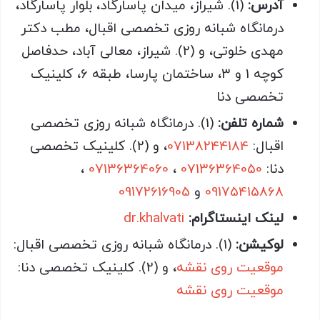
آدرس:
(1). شیراز، میدان پاسارگاد، بلوار پاسارگاد،
درمانگاه شبانه روزی تخصصی اقبال، مطب دکتر
مهدی خلوتی، و (2). شیراز، معالی آباد، حدفاصل
کوچه 1 و 3، ساختمان پارسا، طبقه 6، کلینیک
تخصصی دنا
شماره تلفن:
(1). درمانگاه شبانه روزی تخصصی
اقبال:
07138244184
، و (2). کلینیک تخصصی
دنا:
07136364050
،
07136364060
،
09175415868
و
09172616905
لینک اینستاگرام:
dr.khalvati
لوکیشن:
(1). درمانگاه شبانه روزی تخصصی اقبال:
موقعیت روی نقشه
، و (2). کلینیک تخصصی دنا:
موقعیت روی نقشه