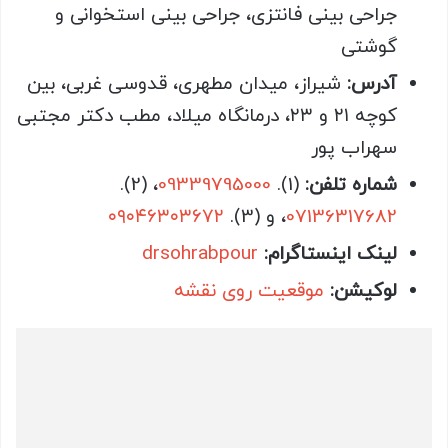
جراحی بینی فانتزی، جراحی بینی استخوانی و
گوشتی
آدرس:
شیراز، میدان مطهری، قدوسی غربی، بین
کوچه ۲۱ و ۲۳، درمانگاه میلاد، مطب دکتر مجتبی
سهراب پور
شماره تلفن:
(1).
09339795000
، (2).
07136317682
، و (3).
۰۹۰۴۶۳۰۳۶۷۲
لینک اینستاگرام:
drsohrabpour
‎
لوکیشن:
موقعیت روی نقشه