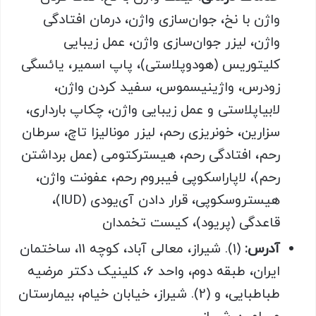
واژن با نخ، جوان‌سازی واژن، درمان افتادگی
واژن، لیزر جوان‌سازی واژن، عمل زیبایی
کلیتوریس (هودوپلاستی)، پاپ اسمیر، یائسگی
زودرس، واژینیسموس، سفید کردن واژن،
لابیاپلاستی و عمل زیبایی واژن، چکاپ بارداری،
سزارین، خونریزی رحم، لیزر مونالیزا تاچ، سرطان
رحم، افتادگی رحم، هیسترکتومی (عمل برداشتن
رحم)، لاپاراسکوپی فیبروم رحم، عفونت واژن،
هیستروسکوپی، قرار دادن آی‌یودی (IUD)،
قاعدگی (پریود)، کیست تخمدان
آدرس:
(1). شیراز، معالی آباد، کوچه 11، ساختمان
ایران، طبقه دوم، واحد 6، کلینیک دکتر مرضیه
طباطبایی، و (2). شیراز، خیابان خیام، بیمارستان