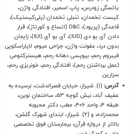
یائسگی زودرس، پاپ اسمیر، افتادگی واژن،
کیست تخمدان، تنبلی تخمدان (پلی‌کیستیک)،
قاعدگی (پریود)، D&C (اتساع و کورتاژ)، قرار
دادن آی یو دی (IUD)، آی یو آی (IUI)، زایمان
بدون درد، عفونت واژن، جراحی میوم، لاپاراسکوپی
فیبروم رحم، بیوپسی دهانه رحم، هیسترکتومی
(عمل برداشتن رحم)، افتادگی رحم، خونریزی رحم،
سزارین
آدرس:
(1). شیراز، خیابان قصرالدشت، نرسیده به
عفیف آباد، نبش کوچه 53، ساختمان نوین،
طبقه 4، واحد 406، مطب دکتر محبوبه
محمدزاده، و (2). شیراز، ابتدای شهرک گلشن،
بالاتر از دروازه قرآن، بیمارستان فوق تخصصی
مادر و کودک غدیر