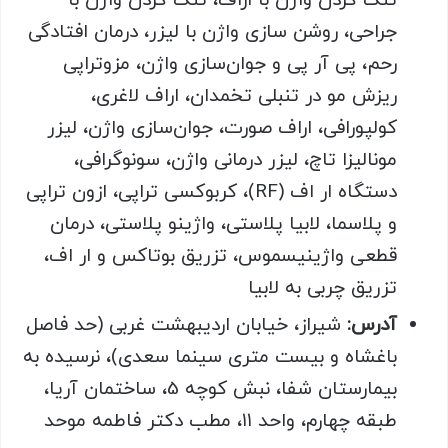
تنگ کردن واژن با اراف، تنگ کردن واژن با
جراحی، روشن سازی واژن با لیزر، درمان افتادگی
رحم، پی آر پی و جوان‌سازی واژن، مزوتراپی
ریزش مو در تنبلی تخمدان، اراف لاغری،
کولپورافی، اراف صورت، جوان‌سازی واژن، لیزر
مونالیزا تاچ، لیزر درمانی واژن، سونوگرافی،
دستگاه ار اف (RF)، کربوکسی تراپی، ازون تراپی
و پلاسما، لابیا پلاستی، واژینو پلاستی، درمان
قطعی واژینیسموس، تزریق بوتاکس و ار اف،
تزریق چربی به لابیا
آدرس:
شیراز، خیابان اردیبهشت غربی (حد فاصل
باغشاه و بیست متری سینما سعدی)، نرسیده به
بیمارستان شفا، نبش کوچه 5، ساختمان آریا،
طبقه چهارم، واحد ۱۱، مطب دکتر فاطمه موحد