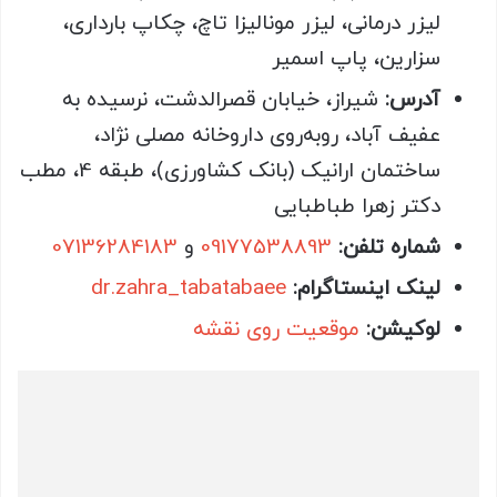
لیزر درمانی، لیزر مونالیزا تاچ، چکاپ بارداری،
سزارین، پاپ اسمیر
آدرس:
شیراز، خیابان قصرالدشت، نرسیده به
عفیف آباد، روبه‌روی داروخانه مصلی نژاد،
ساختمان ارانیک (بانک کشاورزی)، طبقه 4، مطب
دکتر زهرا طباطبایی
شماره تلفن:
09177538893
و
07136284183
لینک اینستاگرام:
dr.zahra_tabatabaee
لوکیشن:
موقعیت روی نقشه