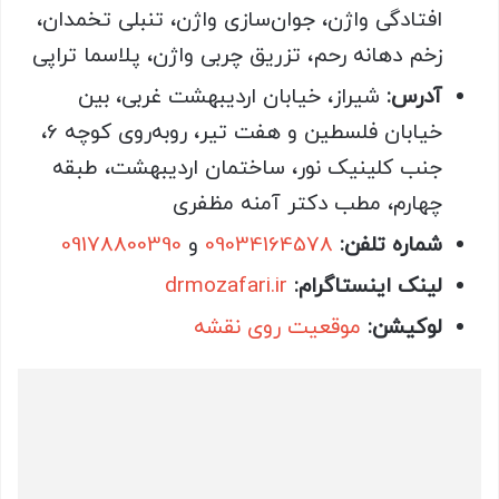
افتادگی واژن، جوان‌سازی واژن، تنبلی تخمدان،
زخم دهانه رحم، تزریق چربی واژن، پلاسما تراپی
آدرس:
شیراز، خیابان اردیبهشت غربی، بین
خیابان فلسطین و هفت تیر، روبه‌روی کوچه 6،
جنب کلینیک نور، ساختمان اردیبهشت، طبقه
چهارم، مطب دکتر آمنه مظفری
شماره تلفن:
09034164578
و
09178800390
لینک اینستاگرام:
drmozafari.ir
لوکیشن:
موقعیت روی نقشه