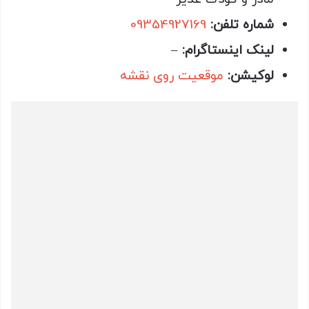
شماره تلفن:
09354927169
لینک اینستاگرام:
–
لوکیشن:
موقعیت روی نقشه