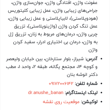
عفونت واژن، افتادگی واژن، جوان‌سازی واژن،
جراحی‌های زیبایی واژن، عمل زیبایی کلیتوریس
(هودوپلاستی)، لابیاپلاستی و عمل زیبایی واژن،
عمل تنگ کردن واژن (واژینوپلاستی)، تزریق
چربی واژن، درمان‌های مربوط به زنان، تزریق ژل
به واژن، درمان بی اختیاری ادرار، سفید کردن
واژن
آدرس:
شیراز، بلوار ستارخان، بین خیابان ولیعصر
و کوچه 14، مجتمع یگانه، طبقه 2، واحد 1، مطب
دکتر انوشه بنان
شماره تلفن:
09172006142
لینک اینستاگرام:
dr.anushe_banan
لوکیشن:
موقعیت روی نقشه