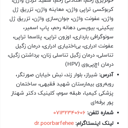
خونریزی رحم، افتادگی رحم، سفید کردن واژن،
کربوکسی تراپی واژن، معاینه واژن، تزریق ژل
واژن، عفونت واژن، جوان‌سازی واژن، تزریق ژل
بیکینی، بیوپسی دهانه رحم، پاپ اسمیر،
سونوگرافی بارداری، اوزون تراپی، پلاسما تراپی،
عفونت ادراری، بی‌اختیاری ادراری، درمان زگیل
تناسلی، درمان زگیل تناسلی زنان، برداشتن زگیل،
درمان اچ‌پی‌وی (HPV)
آدرس:
شیراز، بلوار زند، نبش خیابان صورتگر،
روبه‌روی بیمارستان شهید فقیهی، ساختمان
پزشکی کیمیا، طبقه سوم، کلینیک دکتر شهناز
پور برفه‌ای
شماره تلفن:
07132340606
لینک اینستاگرام:
dr.poorbarfehee