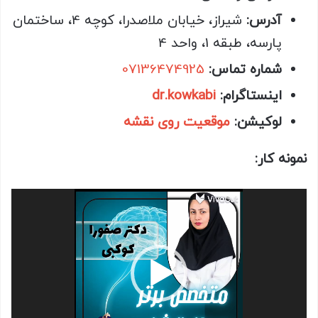
آدرس
:
شیراز، خیابان ملاصدرا، کوچه 4، ساختمان
پارسه، طبقه 1، واحد 4
شماره تماس
:
07136474925
اینستاگرام
:
dr.kowkabi
لوکیشن
:
موقعیت روی نقشه
نمونه کار:
نمایشگر
ویدیو