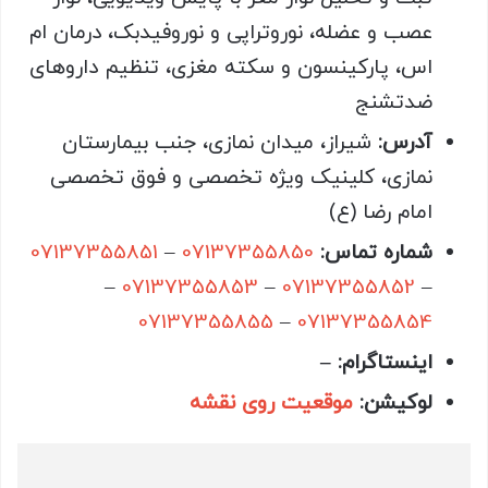
عصب و عضله، نوروتراپی و نوروفیدبک، درمان ام
اس، پارکینسون و سکته مغزی، تنظیم داروهای
ضدتشنج
آدرس
:
شیراز، میدان نمازی، جنب بیمارستان
نمازی، کلینیک ویژه تخصصی و فوق تخصصی
امام رضا (ع)
شماره تماس
:
07137355850
–
07137355851
–
07137355853
–
07137355852
–
07137355855
–
07137355854
اینستاگرام
: –
لوکیشن
:
موقعیت روی نقشه