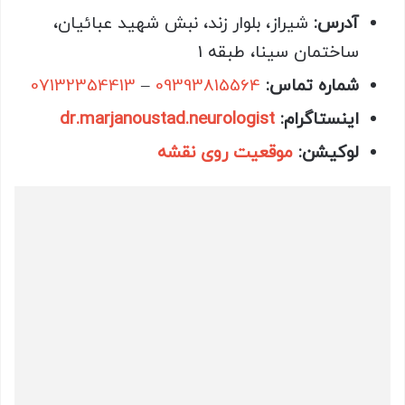
آدرس
:
شیراز، بلوار زند، نبش شهید عبائیان،
ساختمان سینا، طبقه 1
شماره تماس
:
09393815564
–
07132354413
اینستاگرام
:
dr.marjanoustad.neurologist
لوکیشن
:
موقعیت روی نقشه