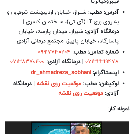
فیبرومیالژیا
آدرس
:
مطب:
شیراز، خیابان اردیبهشت شرقی، رو
به روی برج IT (آی تی)، ساختمان کسری |
درمانگاه آزادی:
شیراز، میدان پارسه، خیابان
پاسارگاد، خیابان پاییز، مجتمع درمانی آزادی
شماره تماس
:
مطب:
09917730204
–
07132319478
|
درمانگاه آزادی:
07138370400
اینستاگرام
:
dr_ahmadreza_sobhani
لوکیشن
:
مطب:
موقعیت روی نقشه
|
درمانگاه
آزادی:
موقعیت روی نقشه
نمونه کار:
نمایشگر