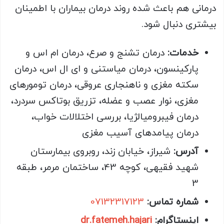
درمانی هم باعث شده روند درمان بیماران با اطمینان
بیشتری دنبال شود.
خدمات
:
درمان تشنج و صرع، درمان ام اس و
پارکینسون، درمان میاستنی و ای ال اس، درمان
سکته مغزی و ناهنجاری عروقی، درمان تومورهای
مغزی، نوار عصب و عضله، تزریق بوتاکس سردرد،
درمان فیبرومیالژیا، بررسی اختلالات خواب،
درمان پیامدهای آسیب مغزی
آدرس
:
شیراز، خیابان زند، روبروی بیمارستان
شهید فقیهی، کوچه 43، ساختمان مرمر، طبقه
3
شماره تماس
:
07132317123
اینستاگرام
:
dr.fatemeh.hajari