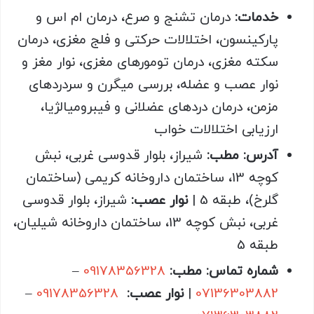
خدمات
:
درمان تشنج و صرع، درمان ام اس و
پارکینسون، اختلالات حرکتی و فلج مغزی، درمان
سکته مغزی، درمان تومورهای مغزی، نوار مغز و
نوار عصب و عضله، بررسی میگرن و سردردهای
مزمن، درمان دردهای عضلانی و فیبرومیالژیا،
ارزیابی اختلالات خواب
آدرس
: مطب:
شیراز، بلوار قدوسی غربی، نبش
کوچه 13، ساختمان داروخانه کریمی (ساختمان
گلرخ)، طبقه 5 |
نوار عصب:
شیراز، بلوار قدوسی
غربی، نبش کوچه 13، ساختمان داروخانه شیلیان،
طبقه 5
شماره تماس
: مطب:
09178356328
–
07136303882
|
نوار عصب:
09178356328
–