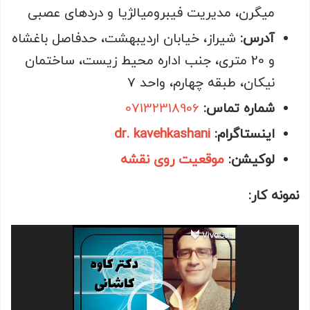
میگرن، مدیریت فیبرومیالژیا و دردهای عصبی
آدرس
:
شیراز، خیابان اردیبهشت، حدفاصل باغشاه
و 20 متری، جنب اداره محیط زیست، ساختمان
نیکان، طبقه چهارم، واحد 7
شماره تماس
:
07132318906
اینستاگرام
:
dr. kavehkashani
لوکیشن
:
موقعیت روی نقشه
نمونه کار:
نمایشگر
ویدیو