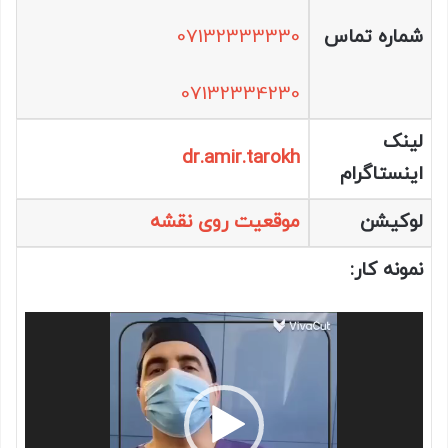
شماره تماس
07132333330
07132334230
لینک
dr.amir.tarokh
اینستاگرام
لوکیشن
موقعیت روی نقشه
نمونه کار:
نمایشگر
ویدیو