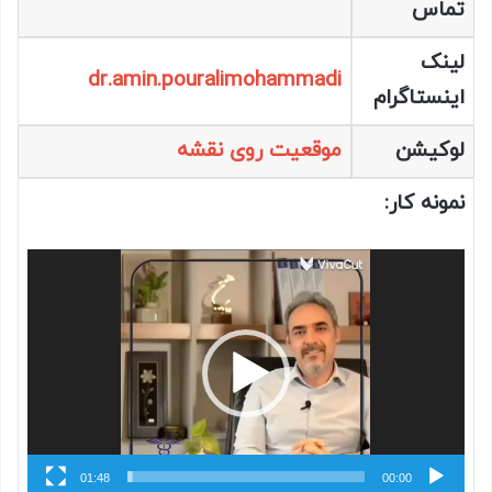
تماس
لینک
dr.amin.pouralimohammadi
اینستاگرام
لوکیشن
موقعیت روی نقشه
نمونه کار:
نمایشگر
ویدیو
01:48
00:00