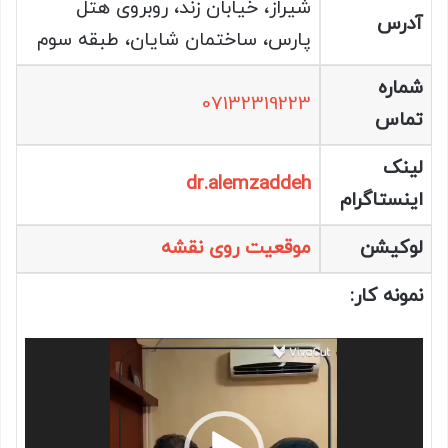
شیراز، خیابان زند، روبروی هتل
آدرس
پارس، ساختمان شایان، طبقه سوم
شماره
07132319223
تماس
لینک
dr.alemzaddeh
اینستاگرام
لوکیشن
موقعیت روی نقشه
نمونه کار:
نمایشگر
ویدیو