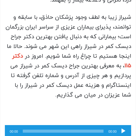
درد، نگرانی و دغدغه بیمار را بفهمد.
شیراز زیبا به لطف وجود پزشکان حاذق، با سابقه و
توانمند، پذیرای بیماران عزیزی از سراسر ایران بزرگمان
است؛ بیمارانی که به دنبال یافتن بهترین دکتر جراح
دیسک کمر در شیراز راهی این شهر می شوند. حالا ما
اینجا هستیم تا چراغ راه شما شویم. امروز در
دکتر
115
، به معرفی بهترین جراح دیسک کمر در شیراز می
پردازیم و هر چیزی از آدرس و شماره تلفن گرفته تا
اینستاگرام و هزینه عمل دیسک کمر در شیراز را با
شما عزیزان در میان می گذاریم.
پخش‌کننده
00:00
00:00