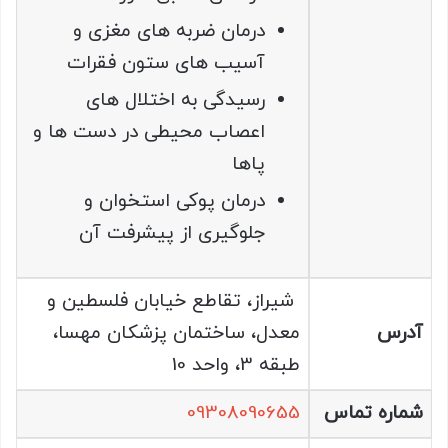
درمان ضربه های مغزی و
آسيب های ستون فقرات
رسيدگی به اختلال های
اعصاب محيطی در دست ها و
پاها
درمان پوکی استخوان و
جلوگيری از پيشرفت آن
شیراز، تقاطع خیابان فلسطین و
آدرس
معدل، ساختمان پزشکان مهسا،
طبقه 3، واحد 10
شماره تماس
09308090655