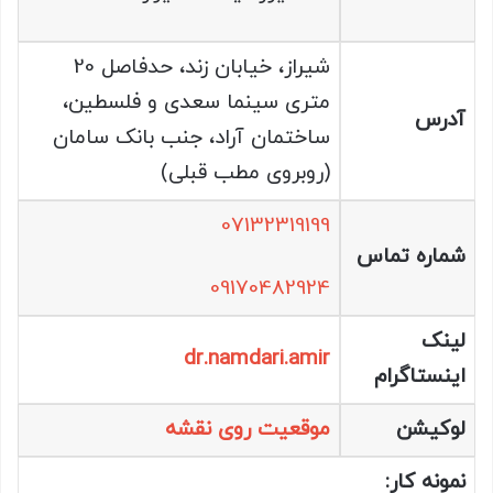
شیراز، خیابان زند، حدفاصل 20
متری سینما سعدی و فلسطین،
آدرس
ساختمان آراد، جنب بانک سامان
(روبروی مطب قبلی)
07132319199
شماره تماس
09170482924
لینک
dr.namdari.amir
اینستاگرام
لوکیشن
موقعیت روی نقشه
نمونه کار: