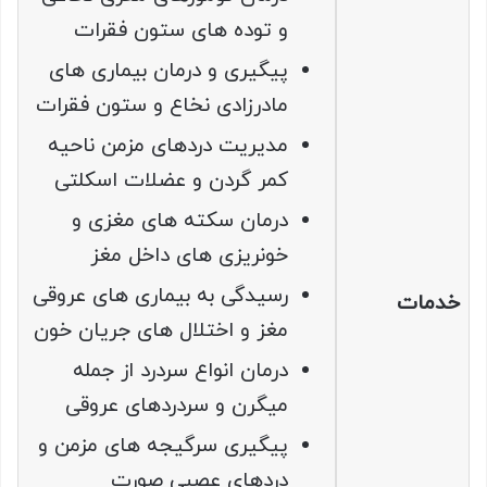
و توده های ستون فقرات
پيگيری و درمان بيماری های
مادرزادی نخاع و ستون فقرات
مديريت دردهای مزمن ناحيه
کمر گردن و عضلات اسکلتی
درمان سكته های مغزی و
خونريزی های داخل مغز
رسيدگی به بيماری های عروقی
خدمات
مغز و اختلال های جريان خون
درمان انواع سردرد از جمله
ميگرن و سردردهای عروقی
پيگيری سرگيجه های مزمن و
دردهای عصبی صورت