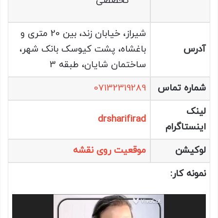
تخصصی
شیراز، خیابان زند، بین 20 متری و
آدرس
باغشاه، پشت کیوسک بانک شهر،
ساختمان شایان، طبقه 3
شماره تماس
07132319289
لینک
drsharifirad
اینستاگرام
لوکیشن
موقعیت روی نقشه
نمونه کار:
نمایشگر
ویدیو