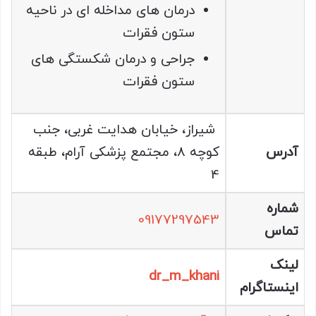
درمان های مداخله ای در ناحيه
ستون فقرات
جراحی و درمان شكستگی های
ستون فقرات
شیراز، خیابان هدایت غربی، جنب
آدرس
کوچه 8، مجتمع پزشکی آرام، طبقه
4
شماره
09177297543
تماس
لینک
dr_m_khani
اینستاگرام