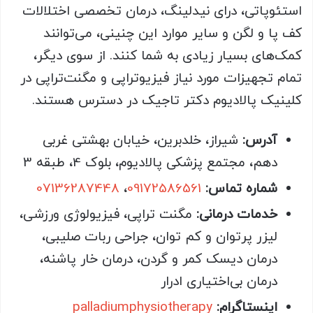
استئوپاتی، درای نیدلینگ، درمان تخصصی اختلالات
کف پا و لگن و سایر موارد این چنینی، می‌توانند
کمک‌های بسیار زیادی به شما کنند. از سوی دیگر،
تمام تجهیزات مورد نیاز فیزیوتراپی و مگنت‌تراپی در
کلینیک پالادیوم دکتر تاجیک در دسترس هستند.
آدرس:
شیراز، خلدبرین، خیابان بهشتی غربی
دهم، مجتمع پزشکی پالادیوم، بلوک 4، طبقه 3
شماره تماس:
09172586561
،
07136287448
خدمات درمانی:
مگنت تراپی، فیزیولوژی ورزشی،
لیزر پرتوان و کم توان، جراحی ربات صلیبی،
درمان دیسک کمر و گردن، درمان خار پاشنه،
درمان بی‌اختیاری ادرار
اینستاگرام:
palladiumphysiotherapy