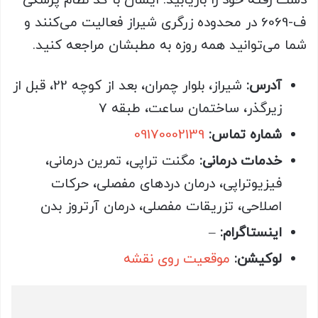
دست رفته خود را بازیابید. ایشان با کد نظام پزشکی
ف-6069 در محدوده زرگری شیراز فعالیت می‌کنند و
شما می‌توانید همه روزه به مطبشان مراجعه کنید.
آدرس:
شیراز، بلوار چمران، بعد از کوچه 22، قبل از
زیرگذر، ساختمان ساعت، طبقه 7
شماره تماس:
09170002139
خدمات درمانی:
مگنت تراپی، تمرین درمانی،
فیزیوتراپی، درمان دردهای مفصلی، حرکات
اصلاحی، تزریقات مفصلی، درمان آرتروز بدن
اینستاگرام:
–
لوکیشن:
موقعیت روی نقشه