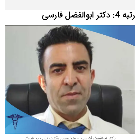
رتبه 4: دکتر ابوالفضل فارسی
دکتر ابوالفضل فارسی – متخصص مگنت تراپی در شیراز