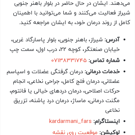
می‌دهند. ایشان در حال حاضر در بلوار باهنر جنوبی
شیراز فعالیت می‌کنند و شما می‌توانید با اطمینان
کامل از روند درمان خود، به ایشان مراجعه کنید.
آدرس:
شیراز، باهنر جنوبی، بلوار پاسارگاد غربی،
خیابان صنعتگر، کوچه 22، درب اول، سمت چپ
شماره تماس:
07138331745
خدمات درمانی:
درمان گرفتگی عضلات و اسپاسم
عضلانی، درمان فلج کامل، جراحی نخاعی، انجام
حرکات اصلاحی، درمان دردهای خیالی یا فانتوم،
مگنت درمانی، ماساژ، درمان درد پاشنه، تزریق
نخاعی
اینستاگرام:
kardarmani_fars
لوکیشن:
موقعیت روی نقشه