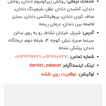
خدمات درمانی:
روکش زیرکونیوم دندان، روکش
دندان، کشیدن دندان عقل، بلیچینگ دندان،
صاف کردن دندان، پروفیلاکسی دندان، بستن
فاصله بین دندان، درمان ریشه
آدرس:
شیراز، خیابان نشاط، رو به روی سالن
سینما صدرا، نبش کوچه 4، طبقه دوم، درمانگاه
دندان پزشکی نشاط
شماره تماس:
09371187271
،
07132317429
لینک اینستاگرام:
dentist_zekavat
لوکیشن:
موقعیت روی نقشه