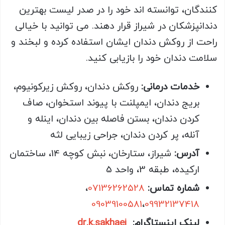
کنندگان، توانسته اند خود را در صدر لیست بهترین
دندانپزشکان در شیراز قرار دهند. می توانید با خیالی
راحت از روکش دندان ایشان استفاده کرده و لبخند و
سلامت دندان خود را بازیابی کنید.
خدمات درمانی:
روکش دندان، روکش زیرکونیوم،
بریج دندان، ایمپلنت با پیوند استخوان، صاف
کردن دندان، بستن فاصله بین دندان، اینله و
آنله، پر کردن دندان، جراحی زیبایی لثه
آدرس:
شیراز، ستارخان، نبش کوچه 14، ساختمان
ارکیده، طبقه 3، واحد 5
شماره تماس:
07136262528
،
09039100581
،
09932137418
لینک اینستاگرام:
dr.k.sakhaei