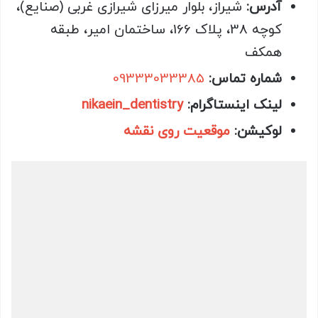
آدرس:
شیراز، بلوار میرزای شیرازی غربی (صنایع)،
کوچه 38، پلاک 166، ساختمان امیر، طبقه
همکف
شماره تماس:
09333033385
لینک اینستاگرام:
nikaein_dentistry
لوکیشن:
موقعیت روی نقشه