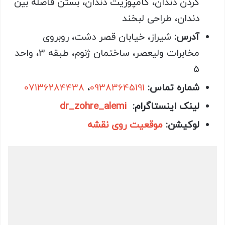
کردن دندان، کامپوزیت دندان، بستن فاصله بین
دندان، طراحی لبخند
آدرس:
شیراز، خیابان قصر دشت، روبروی
مخابرات ولیعصر، ساختمان ژنوم، طبقه 3، واحد
5
شماره تماس:
09383645191
،
07136284438
لینک اینستاگرام:
dr_zohre_alemi
لوکیشن:
موقعیت روی نقشه