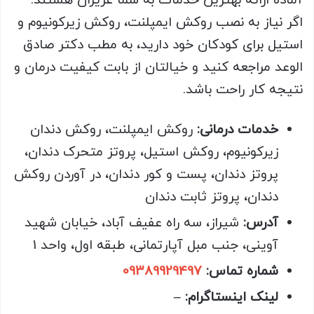
آماده ارائه بهترین خدمات به شما عزیزان هستند.
اگر نیاز به نصب روکش ایمپلنت، روکش زیرکونیوم و
استیل برای کودکان خود دارید، به مطب دکتر صادق
الوعد مراجعه کنید و خیالتان از بابت کیفیت درمان و
نتیجه کار راحت باشد.
خدمات درمانی:
روکش ایمپلنت، روکش دندان
زیرکونیوم، روکش استیل، پروتز متحرک دندان،
پروتز دندان، پست و کور دندان، در آوردن روکش
دندان، پروتز ثابت دندان
آدرس:
شیراز، سه راه عفیف آباد، خیابان شهید
آوینی، جنب مبل آپارتمانی، طبقه اول، واحد 1
شماره تماس:
09389929497
لینک اینستاگرام: –