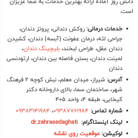
دانش روز آماده ارائه بهترین خدمات به شما عزیزان
است.
خدمات درمانی:
روکش دندانی، پروتز دندان،
جراحی لثه، درمان عفونت (آبسه) دندان، کشیدن
دندان عقل، طراحی لبخند،
بلیچینگ دندان
،
لمینت دندان، بستن فاصله بین دندان، ارتودنسی
دندان
آدرس:
شیراز، میدان معلم، نبش کوچه 2 فرهنگ
شهر، ساختمان سما، بالای داروخانه دکتر
کیخایی، طبقه 4، واحد 405
شماره تماس:
09387761984
،
09383141984
لینک اینستاگرام:
dr.zahrasedaghati
لوکیشن:
موقعیت روی نقشه