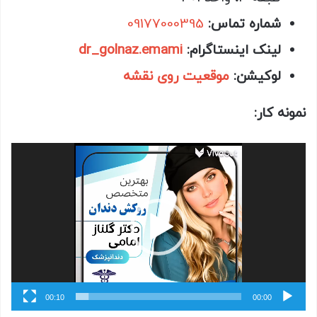
شماره تماس:
09177000395
لینک اینستاگرام:
dr_golnaz.emami
لوکیشن:
موقعیت روی نقشه
نمونه کار:
نمایشگر
ویدیو
00:10
00:00