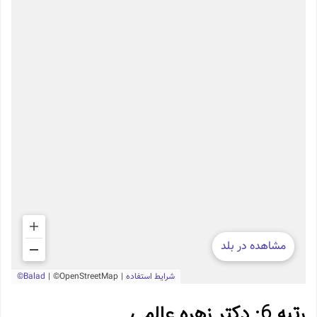
رتبه 6: دکتر زهره عالمی