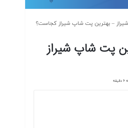
هترین پت شاپ شیراز
قه