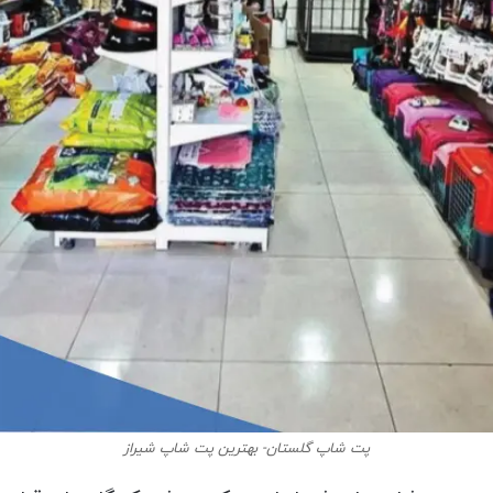
پت شاپ گلستان- بهترین پت شاپ شیراز