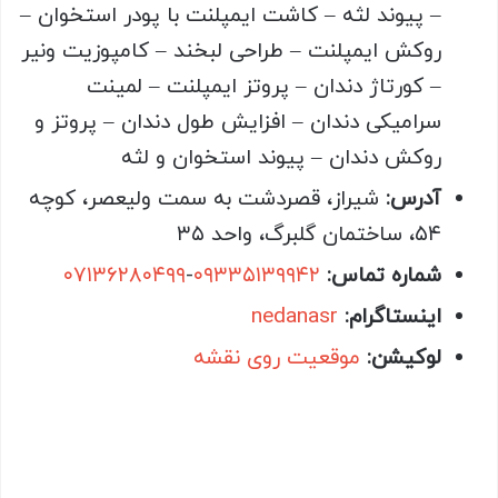
– پیوند لثه – کاشت ایمپلنت با پودر استخوان –
روکش ایمپلنت – طراحی لبخند – کامپوزیت ونیر
– کورتاژ دندان – پروتز ایمپلنت – لمینت
سرامیکی دندان – افزایش طول دندان – پروتز و
روکش دندان – پیوند استخوان و لثه
آدرس:
شیراز، قصردشت به سمت ولیعصر، کوچه
۵۴، ساختمان گلبرگ، واحد ۳۵
شماره تماس:
۰۹۳۳۵۱۳۹۹۴۲
-
۰۷۱۳۶۲۸۰۴۹۹
اینستاگرام:
nedanasr
لوکیشن:
موقعیت روی نقشه