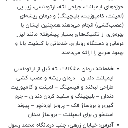
حوزه‌های ایمپلنت، جراحی لثه، ارتودنسی، زیبایی
(لمینت، کامپوزیت، بلیچینگ) و درمان ریشه‌ای
(عصب‌کشی) انجام می‌دهند.همچنین ایشان با
بهره‌وری از تکنیک‌های بسیار پیشرفته مانند لیزر
درمانی و دستگاه روتاری، خدماتی با کیفیت بالا و
بهبود سریع را ارائه می‌دهند.
خدمات
:
درمان مشکلات لثه قبل از ارتودنسی –
ایمپلنت دندان – درمان ریشه و عصب کشی –
طراحی لبخند و فیسینگ – لمینت و کامپوزیت
دندان – بلیچینگ و سفید کردن دندان – جرم
گیری و بروساژ فک – پروتز اوردنچر – پیوند
استخوان برای ایمپلنت – بروساژ دندان
آدرس:
خیابان زرهی، جنب درمانگاه محمد رسول