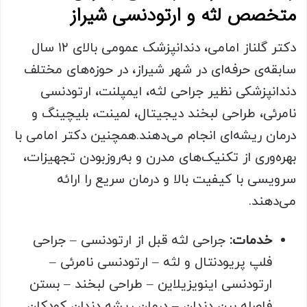
متخصص لثه و ارتودنسی شیراز
دکتر گلناز امامی، دندانپزشک عمومی بالای ۱۲ سال
سابقه‌ی حرفه‌ای در شهر شیراز، در حوزه‌های مختلف
دندانپزشکی نظیر جراحی لثه، ایمپلنت، ارتودنسی
نامرئی، طراحی لبخند دیجیتال، لمینت، بلیچینگ و
درمان ریشه‌ای انجام می‌دهند.همچنین دکتر امامی با
بهره‌وری از تکنیک‌های مدرن و به‌روزبودن تجهیزات،
سرویسی با کیفیت بالا و درمان سریع را ارائه
می‌دهند.
خدمات
:
جراحی لثه قبل از ارتودنسی – جراحی
فلپ پریودنتال و لثه – ارتودنسی نامرئی –
ارتودنسی اینویزیلاین – طراحی لبخند – بستن
فاصله بین دندان – درمان ریشه دندان کودکان