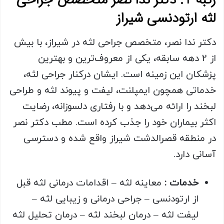
رتبه 1: دکتر ندا نصر متخصص جراحی
لثه ارتودنسی شیراز
دکتر ندا نصر، متخصص جراحی لثه در شیراز، با بیش
از 2 دهه سابقه، یکی از معروف‌ترین و بهترین
پزشکان این زمینه است. ایشان درکنار جراحی لثه،
خدماتی همچون ایمپلنت، لیفت و پیوند لثه و طراحی
لبخند را ارائه می‌دهد و با رفتاری دلسوزانه، رضایت
اکثر بیماران خود را جذب کرده است. مطب دکتر نصر
در منطقه قصرالدشت شیراز واقع شده و دسترسی
آسانی دارد.
خدمات :
معاینه لثه – اقدامات درمانی لثه قبل
از ارتودنسی – جراحی درمانی و زیبایی لثه –
لیفت لثه – درمان لبخند لثه – درمان تحلیل لثه