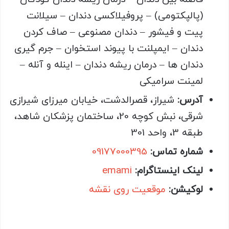
(پالپکتومی) – پروفیلاکسی دندان – سیلانت
پیت و فیشور – دندان مصنوعی – صاف کردن
دندان – ایمپلنت با پیوند استخوان – جرم گیری
دندان ها – درمان ریشه دندان – اینله و آنله –
لمینت سرامیکی
آدرس:
شیراز، قصرالدشت، خیابان میرزای شیرازی
شرقی، نبش کوچه 20، ساختمان پزشکان شاهد،
طبقه 3، واحد 301
شماره تماس:
09177000395
لینک اینستاگرام:
emami
لوکیشن:
موقعیت روی نقشه