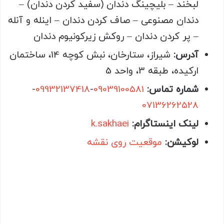
لبخند – بلیچینگ دندان (سفید کردن دندان) –
دندان مصنوعی – صاف کردن دندان – اینله و آنله
– پر کردن دندان – روکش زیرکونیوم دندان
آدرس:
شیراز، ستارخان، نبش کوچه 14، ساختمان
ارکیده، طبقه 3، واحد 5
شماره تماس:
09039100581
-
09932137418
-
07136262528
لینک اینستاگرام:
k.sakhaei
لوکیشن:
موقعیت روی نقشه