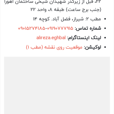
22، قبل از زیرگذر شهیدان شیخی ساختمان اهورا
(جنب برج ساعت) طبقه ۸، واحد 22
مطب 2: شیراز، فضل آباد. کوچه 14
شماره تماس:
09190777915
-
09015274185
لینک اینستاگرام:
alireza.eghbal
لوکیشن:
موقعیت روی نقشه (مطب 1)