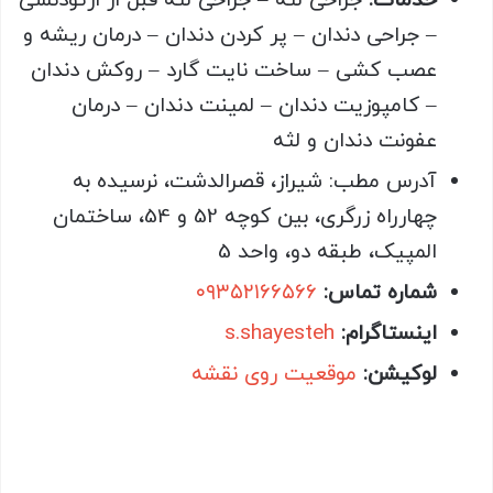
خدمات
:
جراحی لثه – جراحی لثه قبل از ارتودنسی
– جراحی دندان – پر کردن دندان – درمان ریشه و
عصب کشی – ساخت نایت گارد – روکش دندان
– کامپوزیت دندان – لمینت دندان – درمان
عفونت دندان و لثه
آدرس مطب: شیراز، قصرالدشت، نرسیده به
چهارراه زرگری، بین کوچه 52 و 54، ساختمان
المپیک، طبقه دو، واحد 5
شماره تماس:
۰۹۳۵۲۱۶۶۵۶۶
اینستاگرام:
s.shayesteh
لوکیشن:
موقعیت روی نقشه