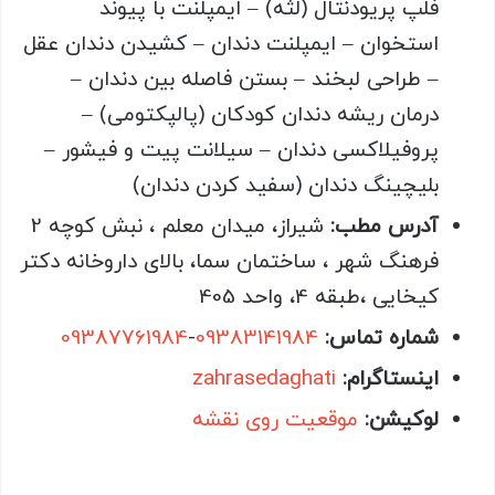
فلپ پریودنتال (لثه) – ایمپلنت با پیوند
استخوان – ایمپلنت دندان – کشیدن دندان عقل
– طراحی لبخند – بستن فاصله بین دندان –
درمان ریشه دندان کودکان (پالپکتومی) –
پروفیلاکسی دندان – سیلانت پیت و فیشور –
بلیچینگ دندان (سفید کردن دندان)
آدرس مطب:
شیراز، میدان معلم ، نبش کوچه 2
فرهنگ شهر ، ساختمان سما، بالای داروخانه دکتر
کیخایی ،طبقه 4، واحد 405
شماره تماس:
09383141984
-
09387761984
اینستاگرام:
zahrasedaghati
لوکیشن:
موقعیت روی نقشه