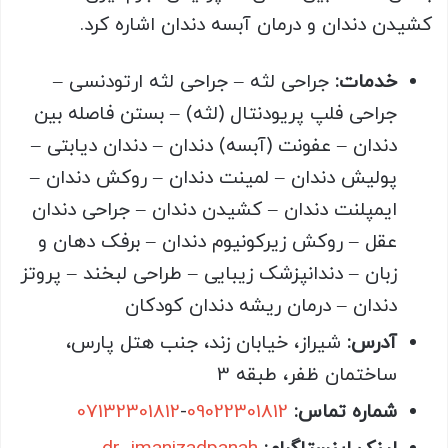
کشیدن دندان و درمان آبسه دندان اشاره کرد.
خدمات
:
جراحی لثه – جراحی لثه ارتودنسی –
جراحی فلپ پریودنتال (لثه) – بستن فاصله بین
دندان – عفونت (آبسه) دندان – دندان دیابتی –
پولیش دندان – لمینت دندان – روکش دندان –
ایمپلنت دندان – کشیدن دندان – جراحی دندان
عقل – روکش زیرکونیوم دندان – برفک دهان و
زبان – دندانپزشک زیبایی – طراحی لبخند – پروتز
دندان – درمان ریشه دندان کودکان
آدرس:
شیراز، خیابان زند، جنب هتل پارس،
ساختمان ظفر، طبقه 3
شماره تماس:
09022301812
-
07132301812