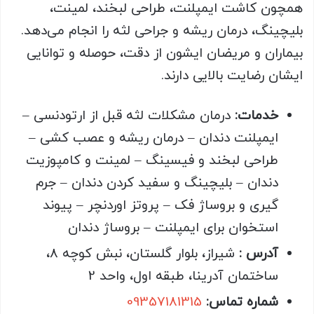
همچون کاشت ایمپلنت، طراحی لبخند، لمینت،
بلیچینگ، درمان ریشه و جراحی لثه را انجام می‌دهد.
بیماران و مریضان ایشون از دقت، حوصله و توانایی
ایشان رضایت بالایی دارند.
خدمات
:
درمان مشکلات لثه قبل از ارتودنسی –
ایمپلنت دندان – درمان ریشه و عصب کشی –
طراحی لبخند و فیسینگ – لمینت و کامپوزیت
دندان – بلیچینگ و سفید کردن دندان – جرم
گیری و بروساژ فک – پروتز اوردنچر – پیوند
استخوان برای ایمپلنت – بروساژ دندان
آدرس :
شیراز، بلوار گلستان، نبش کوچه 8،
ساختمان آدرینا، طبقه اول، واحد 2
شماره تماس:
09357181315