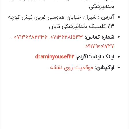
دندانپزشکی
آدرس :
شیراز، خیابان قدوسی غربی، نبش کوچه
13، کلینیک دندانپزشکی تابان
شماره تماس:
07136281543
–
07136282436
–
09179001727
لینک اینستاگرام:
draminyousefi12
لوکیشن:
موقعیت روی نقشه