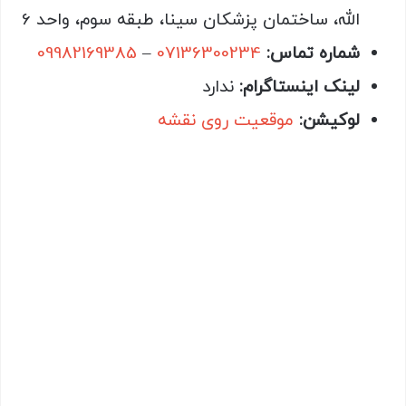
الله، ساختمان پزشکان سینا، طبقه سوم، واحد 6
شماره تماس:
07136300234
–
09982169385
لینک اینستاگرام:
ندارد
لوکیشن:
موقعیت روی نقشه