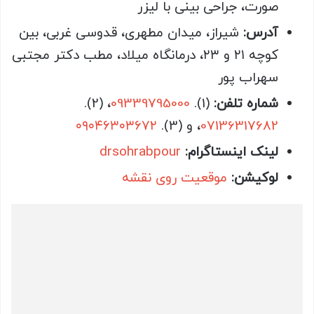
صورت، جراحی بینی با لیزر
آدرس:
شیراز، میدان مطهری، قدوسی غربی، بین
کوچه ۲۱ و ۲۳، درمانگاه میلاد، مطب دکتر مجتبی
سهراب پور
شماره تلفن:
(1).
09339795000
، (2).
07136317682
، و (3).
۰۹۰۴۶۳۰۳۶۷۲
لینک اینستاگرام:
drsohrabpour
‎
لوکیشن:
موقعیت روی نقشه