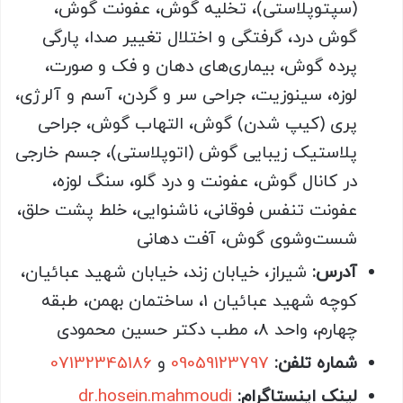
(سپتوپلاستی)، تخلیه گوش، عفونت گوش،
گوش درد، گرفتگی و اختلال تغییر صدا، پارگی
پرده گوش، بیماری‌های دهان و فک و صورت،
لوزه، سینوزیت، جراحی سر و گردن، آسم و آلرژی،
پری (کیپ شدن) گوش، التهاب گوش، جراحی
پلاستیک زیبایی گوش (اتوپلاستی)، جسم خارجی
در کانال گوش، عفونت و درد گلو، سنگ لوزه،
عفونت تنفس فوقانی، ناشنوایی، خلط پشت حلق،
شست‌وشوی گوش، آفت دهانی
آدرس:
شیراز، خیابان زند، خیابان شهید عبائیان،
کوچه شهید عبائیان 1، ساختمان بهمن، طبقه
چهارم، واحد 8، مطب دکتر حسین محمودی
شماره تلفن:
09059123797
و
07132345186
لینک اینستاگرام:
dr.hosein.mahmoudi