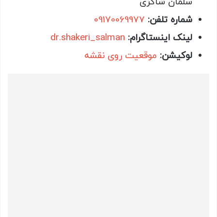
سلمان شاکری
شماره تلفن:
09170069977
لینک اینستاگرام:
dr.shakeri_salman
لوکیشن:
موقعیت روی نقشه