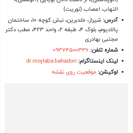
التهاب اعصاب (نوریت)
آدرس:
شیراز، خلدبرین، نبش کوچه 10، ساختمان
پالادیوم، بلوک 4، طبقه 2، واحد 423، مطب دکتر
مجتبی بهادری
شماره تلفن:
09374500336
لینک اینستاگرام:
dr.mojtaba.bahadori
لوکیشن:
موقعیت روی نقشه