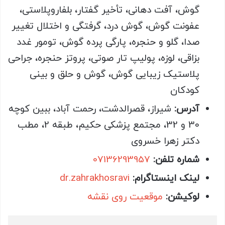
گوش، آفت دهانی، تأخیر گفتار، بلفاروپلاستی،
عفونت گوش، گوش درد، گرفتگی و اختلال تغییر
صدا، گلو و حنجره، پارگی پرده گوش، تومور غدد
بزاقی، لوزه، پولیپ تار صوتی، پروتز حنجره، جراحی
پلاستیک زیبایی گوش، گوش و حلق و بینی
کودکان
آدرس:
شیراز، قصرالدشت، رحمت آباد، ببین کوچه
30 و 32، مجتمع پزشکی حکیم، طبقه 2، مطب
دکتر زهرا خسروی
شماره تلفن:
07136293957
لینک اینستاگرام:
dr.zahrakhosravi
لوکیشن:
موقعیت روی نقشه