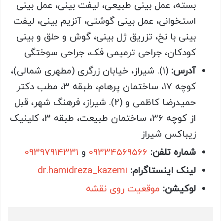
بسته، عمل بینی طبیعی، لیفت بینی، عمل بینی
استخوانی، عمل بینی گوشتی، آنزیم بینی، لیفت
بینی با نخ، تزریق ژل بینی، گوش و حلق و بینی
کودکان، جراحی ترمیمی فک، جراحی سوختگی
آدرس:
(1). شیراز، خیابان زرگری (مطهری شمالی)،
کوچه 17، ساختمان پرهام، طبقه 3، مطب دکتر
حمیدرضا کاظمی و (2). شیراز، فرهنگ شهر، قبل
از کوچه 36، ساختمان طبیعت، طبقه 3، کلینیک
زیباکس شیراز
شماره تلفن:
09334569566
و
09397914331
لینک اینستاگرام:
dr.hamidreza_kazemi
لوکیشن:
موقعیت روی نقشه