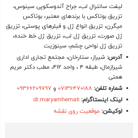
لیفت سانترال لب، جراح آندوسکوپی سینوس،
تزریق بوتاکس با برندهای معتبر، بوتاکس
میگرن، تزریق انواع ژل و فیلرهای پوستی، تزریق
ژل صورت، تزریق ژل لب، تزریق ژل خط خنده،
تزریق ژل نواحی چشم، سینوزیت
آدرس:
شیراز، ستارخان، مجتمع تجاری اداری
شیرازمال، طبقه 4 ، واحد 412، مطب دکتر مریم
همتی
شماره تلفن:
07136470188
و
09366209797
لینک اینستاگرام:
dr.maryamhemati
لوکیشن:
موقعیت روی نقشه