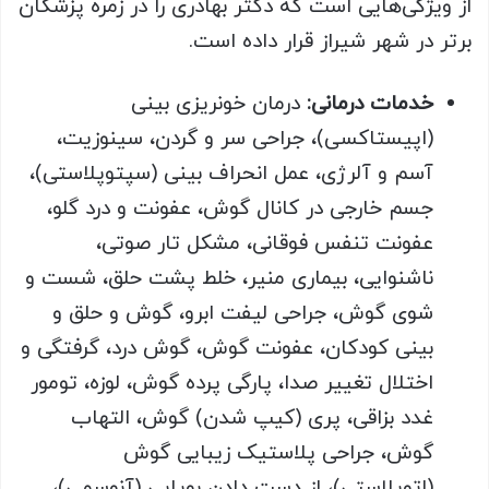
از ویژگی‌هایی است که دکتر بهادری را در زمره پزشکان
برتر در شهر شیراز قرار داده است.
خدمات درمانی:
درمان خونریزی بینی
(اپیستاکسی)، جراحی سر و گردن، سینوزیت،
آسم و آلرژی، عمل انحراف بینی (سپتوپلاستی)،
جسم خارجی در کانال گوش، عفونت و درد گلو،
عفونت تنفس فوقانی، مشکل تار صوتی،
ناشنوایی، بیماری منیر، خلط پشت حلق، شست و
شوی گوش، جراحی لیفت ابرو، گوش و حلق و
بینی کودکان، عفونت گوش، گوش درد، گرفتگی و
اختلال تغییر صدا، پارگی پرده گوش، لوزه، تومور
غدد بزاقی، پری (کیپ شدن) گوش، التهاب
گوش، جراحی پلاستیک زیبایی گوش
(اتوپلاستی)، از دست دادن بویایی (آنوسمی)،