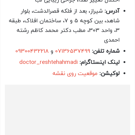
اختلال تغییر صدا، جراحی زیبایی لب
آدرس:
شیراز، بعد از فلکه قصرالدشت، بلوار
شاهد، بین کوچه 5 و 7، ساختمان افلاک، طبقه
3، واحد 303، مطب دکتر محمد کاظم رشته
احمدی
شماره تلفن:
07136537499
و
09300432218
لینک اینستاگرام:
doctor_reshtehahmadi
لوکیشن:
موقعیت روی نقشه