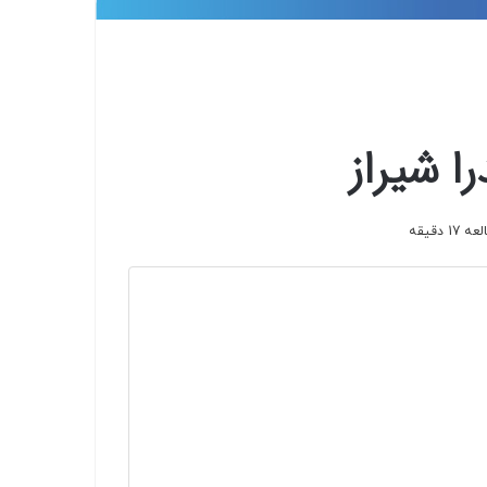
ا شیراز
 دقیقه