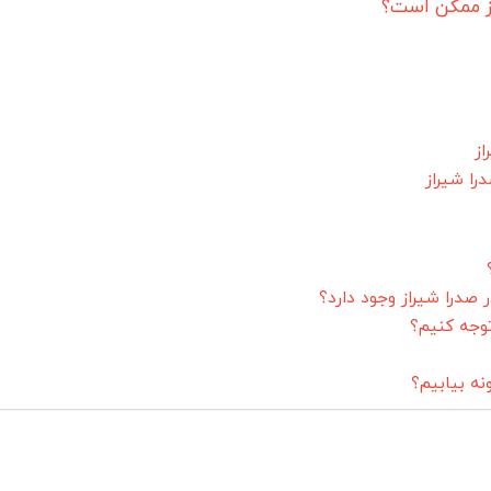
از ممکن است؟
از
را شیراز