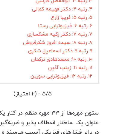
رتبه 3: ابوالفضل فارسی
رتبه 4: دکتر فهیمه کمالی
رتبه 5: فریبا زارع
رتبه 6: فیزیوتراپی رستا
رتبه 7: دکتر زکیه مشکساری
رتبه 8: سیده افروز شکرفروش
رتبه 9: دکتر اسماعیل شکری
رتبه 10: محمدهادی ترکمان
رتبه 11: زینب آذین
رتبه 12: فیزیوتراپی سورین
5/5 - (2 امتیاز)
ستون مهره‌ها از 33 مهره 
عنوان یک ساختار انعطاف پذیر و ضربه‌گیر
در برابر فشارهای فیزیکی آسیب می‌بیند و 