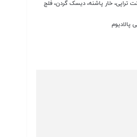
نت تراپی، خار پاشنه، دیسک گردن، فلج