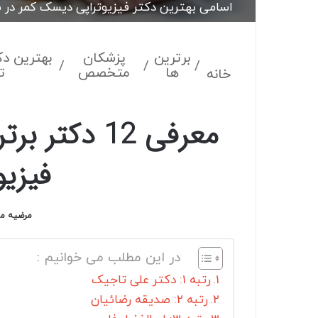
اسامی بهترین دکتر فیزیوتراپی دیسک کمر در ش
برترین
پزشکان
بهترین د
/
/
/
ها
متخصص
ت
خانه
معرفی 12 د
فیزی
مرضیه م
در این مطلب می خوانیم :
رتبه 1: دکتر علی تاجیک
رتبه 2: صدیقه رضائیان