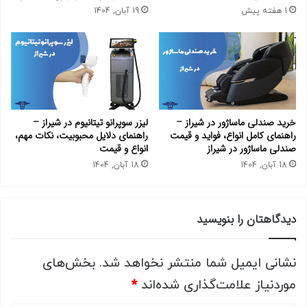
1 هفته پیش
19 آبان, 1404
خرید صندلی ماساژور در شیراز –
لیزر سوپرانو تیتانیوم در شیراز –
راهنمای کامل انواع، فواید و قیمت
راهنمای دلایل محبوبیت، نکات مهم،
صندلی ماساژور در شیراز
انواع و قیمت
18 آبان, 1404
18 آبان, 1404
دیدگاهتان را بنویسید
نشانی ایمیل شما منتشر نخواهد شد.
بخش‌های
موردنیاز علامت‌گذاری شده‌اند
*