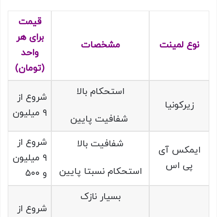
قیمت
برای هر
نوع لمینت
مشخصات
واحد
(تومان)
استحکام بالا
شروع از
زیرکونیا
۹ میلیون
شفافیت پایین
شروع از
شفافیت بالا
ایمکس آی
۹ میلیون
پی اس
استحکام نسبتا پایین
و ۵۰۰
بسیار نازک
شروع از