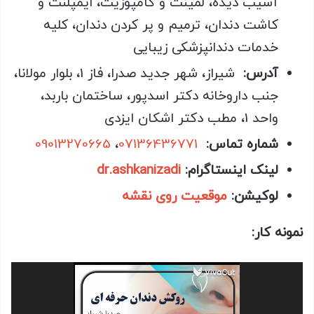
آسیب دیده، لمینت و کامپوزیت، ایمپلنت و
کاشت دندان، ترمیم و پر کردن دندان، کلیه
خدمات دندانپزشکی زیبایی
آدرس:
شیراز، شهر جدید صدرا، فاز 1، بلوار مولانا،
جنب داروخانه دکتر اسدپور، ساختمان باربد،
واحد 1، مطب دکتر اشکان ایزدی
شماره تماس:
07136436771
،
09013270665
لینک اینستاگرام:
dr.ashkanizadi
لوکیشن:
موقعیت روی نقشه
نمونه کار:
نمایشگر
ویدیو