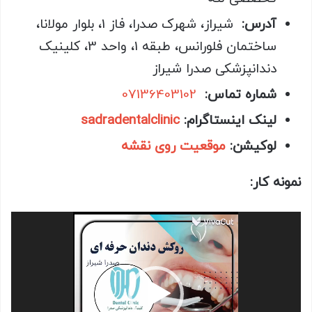
آدرس:
شیراز، شهرک صدرا، فاز 1، بلوار مولانا،
ساختمان فلورانس، طبقه 1، واحد 3، کلینیک
دندانپزشکی صدرا شیراز
شماره تماس:
07136403102
لینک اینستاگرام:
sadradentalclinic
لوکیشن:
موقعیت روی نقشه
نمونه کار:
نمایشگر
ویدیو