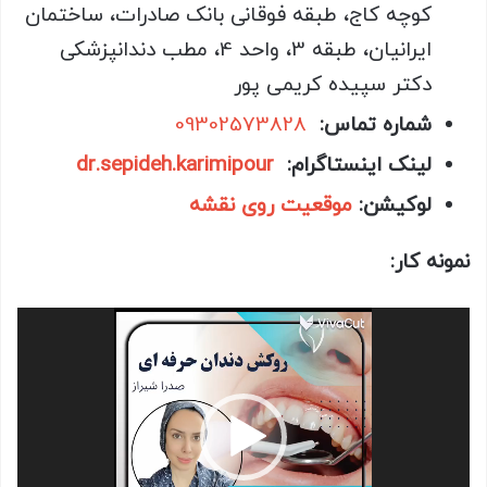
کوچه کاج، طبقه فوقانی بانک صادرات، ساختمان
ایرانیان، طبقه 3، واحد 4، مطب دندانپزشکی
دکتر سپیده کریمی پور
شماره تماس:
09302573828
لینک اینستاگرام:
dr.sepideh.karimipour
لوکیشن:
موقعیت روی نقشه
نمونه کار:
نمایشگر
ویدیو