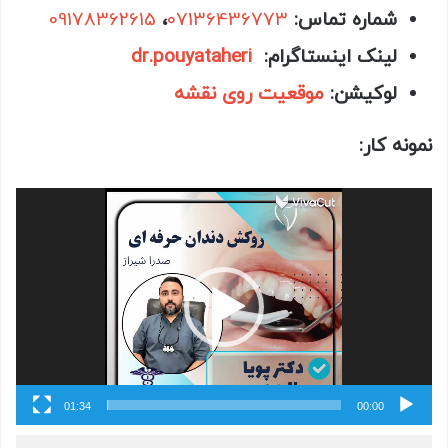
شماره تماس:
07136436773
،
09178362615
لینک اینستاگرام:
dr.pouyataheri
لوکیشن:
موقعیت روی نقشه
نمونه کار:
نمایشگر
ویدیو
01:34
00:00