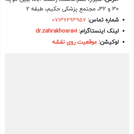
30 و 32، مجتمع پزشکی حکیم، طبقه 2
شماره تماس
:
07136293957
لینک اینستاگرام
:
dr.zahrakhosravi
لوکیشن
:
موقعیت روی نقشه