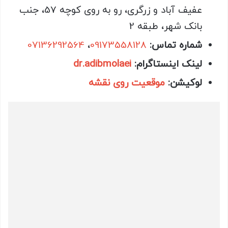
عفیف آباد و زرگری، رو به روی کوچه 57، جنب
بانک شهر، طبقه 2
شماره تماس:
09173558128
،
07136292564
لینک اینستاگرام:
dr.adibmolaei
لوکیشن:
موقعیت روی نقشه