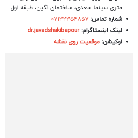
متری سینما سعدی، ساختمان نگین، طبقه اول
شماره تماس:
07132354857
لینک اینستاگرام:
dr.javadshakibapour
لوکیشن:
موقعیت روی نقشه