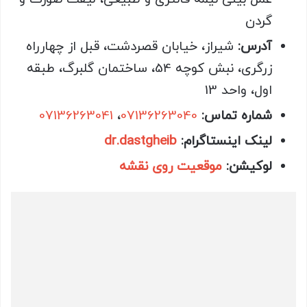
گردن
آدرس
:
شیراز، خیابان قصردشت، قبل از چهارراه
زرگری، نبش کوچه 54، ساختمان گلبرگ، طبقه
اول، واحد 13
شماره تماس
:
07136263040
،
07136263041
لینک اینستاگرام
:
dr.dastgheib
لوکیشن
:
موقعیت روی نقشه