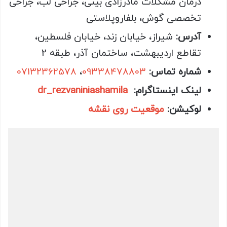
درمان مشکلات مادرزادی بینی، جراحی لب، جراحی
تخصصی گوش، بلفاروپلاستی
آدرس:
شیراز، خیابان زند، خیابان فلسطین،
تقاطع اردیبهشت، ساختمان آذر، طبقه 2
شماره تماس:
09338478803
،
07132362578
لینک اینستاگرام:
dr_rezvaniniashamila
لوکیشن:
موقعیت روی نقشه