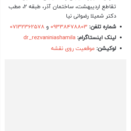
تقاطع اردیبهشت، ساختمان آذر، طبقه 2، مطب
دکتر شمیلا رضوانی نیا
شماره تلفن:
09338478803
و
07132362578
لینک اینستاگرام:
dr_rezvaniniashamila
لوکیشن:
موقعیت روی نقشه