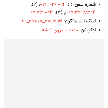
شماره تلفن:
(1).
٠٧١٣٦٢٩١٨٢٢
، (2).
٠٧١٣٦٢٦٨٦٢٤
، و (3).
٠٧١٣٦٢٨٢١١١
لینک اینستاگرام:
dr_alireza_mesbahi
لوکیشن:
موقعیت روی نقشه