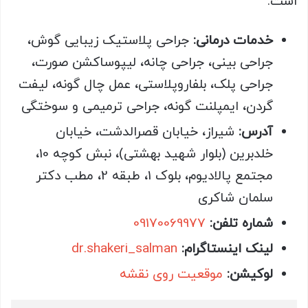
است.
خدمات درمانی:
جراحی پلاستیک زیبایی گوش،
جراحی بینی، جراحی چانه، لیپوساکشن صورت،
جراحی پلک، بلفاروپلاستی، عمل چال گونه، لیفت
گردن، ایمپلنت گونه، جراحی ترمیمی و سوختگی
آدرس:
شیراز، خیابان قصرالدشت، خیابان
خلدبرین (بلوار شهید بهشتی)، نبش کوچه 10،
مجتمع پالادیوم، بلوک 1، طبقه 2، مطب دکتر
سلمان شاکری
شماره تلفن:
09170069977
لینک اینستاگرام:
dr.shakeri_salman
لوکیشن:
موقعیت روی نقشه