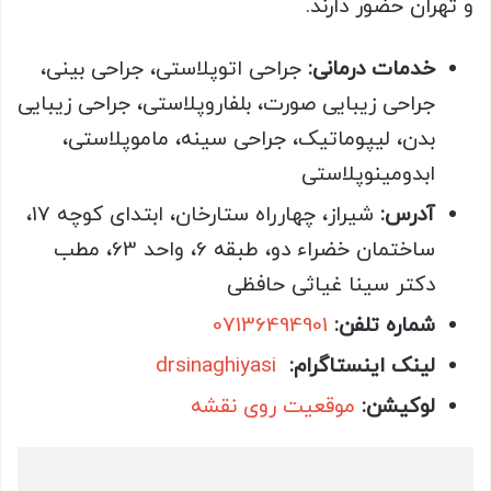
و تهران حضور دارند.
خدمات درمانی:
جراحی اتوپلاستی، جراحی بینی،
جراحی زیبایی صورت، بلفاروپلاستی، جراحی زیبایی
بدن، لیپوماتیک، جراحی سینه، ماموپلاستی،
ابدومینوپلاستی
آدرس:
شیراز، چهارراه ستارخان، ابتدای کوچه 17،
ساختمان خضراء دو، طبقه 6، واحد 63، مطب
دکتر سینا غیاثی حافظی
شماره تلفن:
07136494901
لینک اینستاگرام:
drsinaghiyasi ‎
لوکیشن:
موقعیت روی نقشه