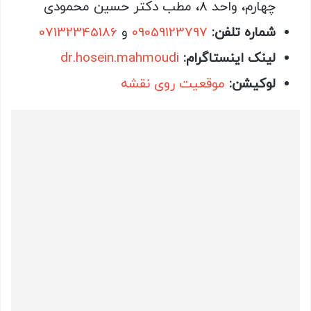
چهارم، واحد 8، مطب دکتر حسین محمودی
شماره تلفن:
09059123797
و
07132345186
لینک اینستاگرام:
dr.hosein.mahmoudi
لوکیشن:
موقعیت روی نقشه