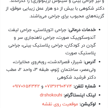
و نیز جراحی بینی و سینوس (رینولوژی) را گذراندند.
دکتر شکوهی با بیش از دو هزار عمل زیبایی موفق، از
گزینه‌های محبوب برای جراحی می‌باشند.
خدمات درمانی:
جراحی اتوپلاستی، جراحی لیفت
آندوسکوپیک صورت، جراحی ناهنجاری سر و
گردن در کودکان، جراحی پلاستیک بینی، جراحی
پلاستیک صورت
آدرس:
شیراز، قصرالدشت، روبه‌روی مخابرات،
ولی‌عصر، ساختمان ژنوم، طبقه 3، واحد 2، مطب
دکتر فرشید شکوهی
شماره تلفن:
07136290474
و
09170654342
لینک اینستاگرام:
drshokouhi
لوکیشن:
موقعیت روی نقشه