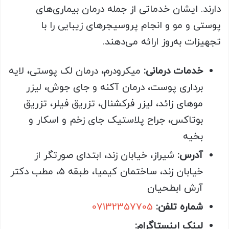
دارند. ایشان خدماتی از جمله درمان بیماری‌های
پوستی و مو و انجام پروسیجرهای زیبایی را با
تجهیزات به‌روز ارائه می‌دهند.
خدمات درمانی:
میکرودرم، درمان لک پوستی، لایه
برداری پوست، درمان آکنه و جای جوش، لیزر
موهای زائد، لیزر فرکشنال، تزریق فیلر، تزریق
بوتاکس، جراح پلاستیک جای زخم و اسکار و
بخیه
آدرس:
شیراز، خیابان زند، ابتدای صورتگر از
خیابان زند، ساختمان کیمیا، طبقه 5، مطب دکتر
آرش ابطحیان
شماره تلفن:
07132357705
لینک اینستاگرام: