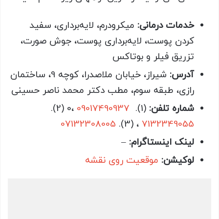
خدمات درمانی:
میکرودرم، لایه‌برداری، سفید
کردن پوست، لایه‌برداری پوست، جوش صورت،
تزریق فیلر و بوتاکس
آدرس:
شیراز، خیابان ملاصدرا، کوچه 9، ساختمان
رازی، طبقه سوم، مطب دکتر محمد ناصر حسینی
شماره تلفن:
(1).
09017490937
،0 (2).
07132308005
، (3).
7132349055
لینک اینستاگرام:
–
لوکیشن:
موقعیت روی نقشه