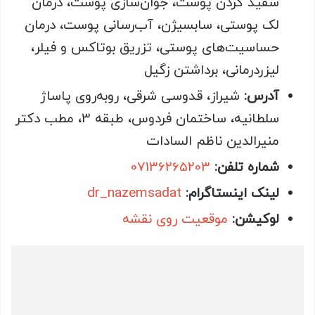
سفید کردن پوست، جوان‌سازی پوست، درمان
لک پوستی، سابسیژن، آب‌رسانی پوست، درمان
حساسیت‌های پوستی، تزریق بوتاکس و فیلر،
لیزردرمانی، برداشتن زگیل
آدرس:
شیراز، قدوسی شرقی، روبه‌روی پاساژ
سلطانیه، ساختمان فردوس، طبقه 3، مطب دکتر
منیرالدین ناظم السادات
شماره تلفن:
07136265203
لینک اینستاگرام:
dr_nazemsadat
لوکیشن:
موقعیت روی نقشه