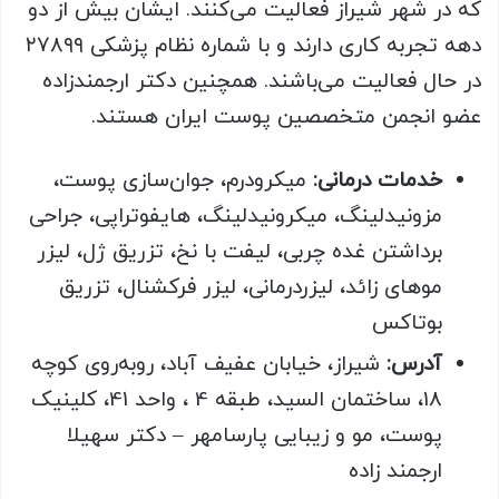
که در شهر شیراز فعالیت می‌کنند. ایشان بیش از دو
دهه تجربه کاری دارند و با شماره نظام پزشکی ۲۷۸۹۹
در حال فعالیت می‌باشند. همچنین دکتر ارجمندزاده
عضو انجمن متخصصین پوست ایران هستند.
خدمات درمانی:
میکرودرم، جوان‌سازی پوست،
مزونیدلینگ، میکرونیدلینگ، هایفوتراپی، جراحی
برداشتن غده چربی، لیفت با نخ، تزریق ژل، لیزر
موهای زائد، لیزردرمانی، لیزر فرکشنال، تزریق
بوتاکس
آدرس:
شیراز، خیابان عفیف‌ آباد، روبه‌روی کوچه
18، ساختمان السید، طبقه 4 ، واحد 41، کلینیک
پوست، مو و زیبایی پارسامهر – دکتر سهیلا
ارجمند زاده