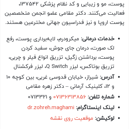
پوست، مو و زیبایی و کد نظام پزشکی 137542،
فعالیت می‌کنند. دکتر مقامی عضو انجمن متخصصین
پوست اروپا و نیز فدراسیون جهانی مخترعین هستند.
خدمات درمانی:
میکرودرم، لایه‌برداری پوست، رفع
لک صورت، درمان جای جوش، سفید کردن
پوست، برداشتن زگیل، تزریق انواع فیلر و چربی،
تزریق بوتاکس، لیزر Q Switch، لیزر فرکشنال
آدرس:
شیراز، خیابان قدوسی غربی، بین کوچه 10
و 12، کلینیک آرمانی – دکتر زهره مقامی
شماره تلفن:
07136313856
و 0713321
لینک اینستاگرام:
dr.zohreh.maghami
لوکیشن:
موقعیت روی نقشه