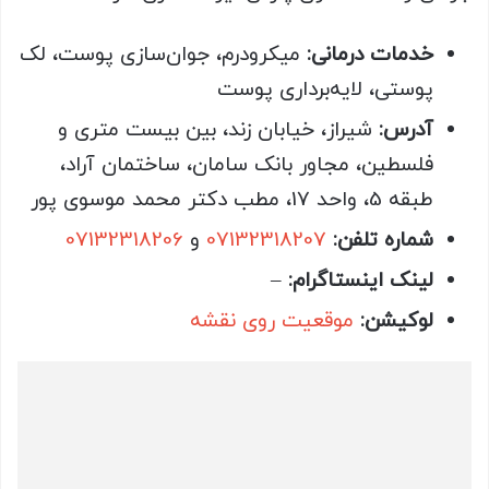
خدمات درمانی:
میکرودرم، جوان‌سازی پوست، لک
پوستی، لایه‌برداری پوست
آدرس:
شیراز، خیابان زند، بین بیست متری و
فلسطین، مجاور بانک سامان، ساختمان آراد،
طبقه 5، واحد 17، مطب دکتر محمد موسوی پور
شماره تلفن:
07132318207
و
07132318206
لینک اینستاگرام:
–
لوکیشن:
موقعیت روی نقشه