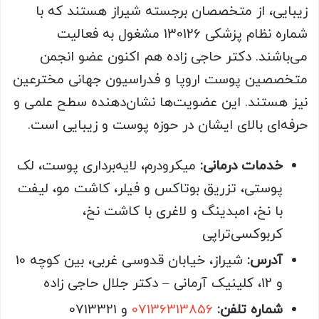
زیبایی، از متخصصان برجسته شیراز هستند که با
شماره نظام پزشکی 130126 مشغول به فعالیت
می‌باشند. دکتر حاجی زاده هم اکنون عضو انجمن
متخصصین پوست اروپا و فدراسیون جهانی مخترعین
نیز هستند. این عضویت‌ها نشان‌دهنده سطح علمی و
حرفه‌ای بالای ایشان در حوزه پوست و زیبایی است.
خدمات درمانی:
میکرودرم، لایه‌برداری پوست، لک
پوستی، تزریق بوتاکس و فیلر، کاشت مو، لیفت
با نخ، امبدینگ و لاغری با کاشت نخ،
کربوکسی‌تراپی
آدرس:
شیراز، خیابان قدوسی غربی، بین کوچه 10
و 12، کلینیک آرمانی – دکتر جلال حاجی زاده
شماره تلفن:
07136313856
و 0713321