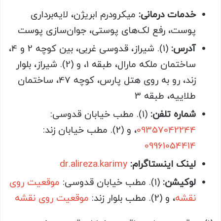
خدمات درمانی:
میکرودرم ابریژن، لایه‌برداری
پوست، رفع لک‌های پوستی، جوان‌سازی پوست
آدرس:
(1). شیراز، قدوسی غربی، بین کوچه 2 و 4،
ساختمان ملکه مارال، طبقه 1، و (2). شیراز، بلوار
زند، رو به روی هتل پارس، کوچه 47، ساختمان
طلاییه، طبقه 3
شماره تلفن:
(1). مطب خیابان قدوسی:
09357042244
، و (2). مطب خیابان زند:
09961054414
لینک اینستاگرام:
dr.alireza.karimy
لوکیشن:
(1). مطب خیابان قدوسی:
موقعیت روی
نقشه
، و (2). مطب بلوار زند:
موقعیت روی نقشه