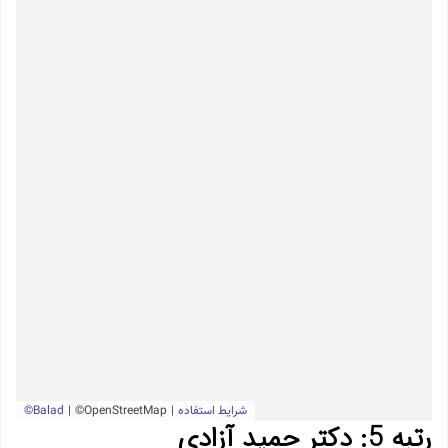
رتبه 5: دکتر حمید آزادی