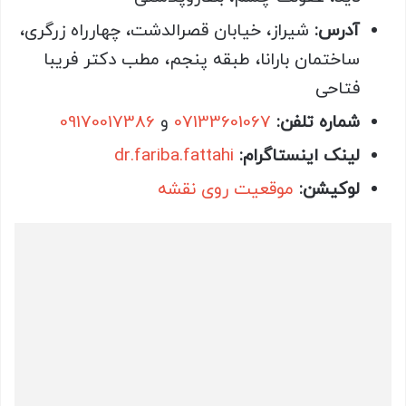
آدرس:
شیراز، خیابان قصرالدشت، چهارراه زرگری،
ساختمان بارانا، طبقه پنجم، مطب دکتر فریبا
فتاحی
شماره تلفن:
07133601067
و
09170017386
لینک اینستاگرام:
dr.fariba.fattahi
لوکیشن:
موقعیت روی نقشه