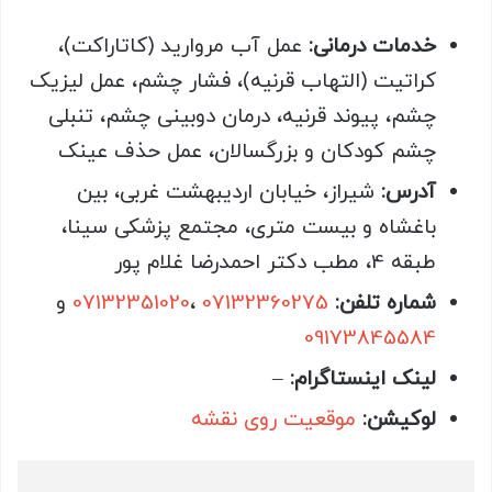
خدمات درمانی:
عمل آب مروارید (کاتاراکت)،
کراتیت (التهاب قرنیه)، فشار چشم، عمل لیزیک
چشم، پیوند قرنیه، درمان دوبینی چشم، تنبلی
چشم کودکان و بزرگسالان، عمل حذف عینک
آدرس:
شیراز، خیابان اردیبهشت غربی، بین
باغشاه و بیست متری، مجتمع پزشکی سینا،
طبقه 4، مطب دکتر احمدرضا غلام پور
شماره تلفن:
07132360275
،
07132351020
و
09173845584
لینک اینستاگرام:
–
لوکیشن:
موقعیت روی نقشه