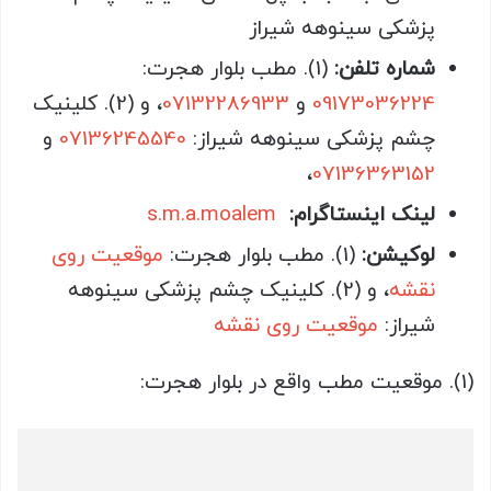
پزشکی سینوهه شیراز
شماره تلفن:
(1). مطب بلوار هجرت:
09173036224
و
07132286933
، و (2). کلینیک
چشم پزشکی سینوهه شیراز:
07136245540
و
،
07136363152
لینک اینستاگرام:
s.m.a.moalem
لوکیشن:
(1). مطب بلوار هجرت:
موقعیت روی
نقشه
، و (2). کلینیک چشم پزشکی سینوهه
شیراز:
موقعیت روی نقشه
(1). موقعیت مطب واقع در بلوار هجرت: