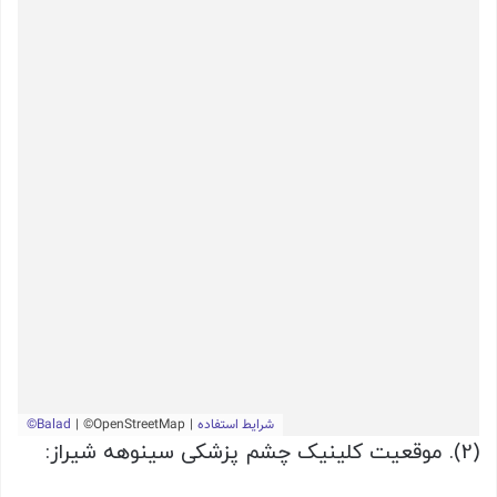
(2). موقعیت کلینیک چشم پزشکی سینوهه شیراز: