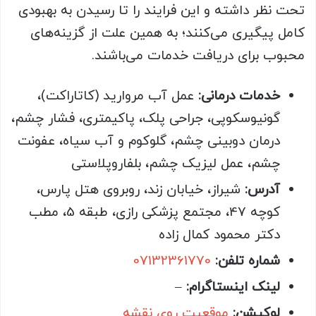
تحت نظر داشته و این فرایند را تا رسیدن به بهبودی
کامل پیگیری می‌کنند؛ به همین علت از گزینه‌های
محبوب برای دریافت خدمات می‌باشند.
خدمات درمانی:
عمل آب مروارید (کاتاراکت)،
گونیوسکوپی، جراحی پلک، پاکیمتری، فشار چشم،
درمان دوبینی چشم، گلوکوم و آب سیاه، عفونت
چشم، عمل لیزیک چشم، بلفاروپلاستی
آدرس:
شیراز، خیابان زند، روبروی هتل پارس،
کوچه 47، مجتمع پزشکی رازی، طبقه 5، مطب
دکتر محمود کمال زاده
شماره تلفن:
07132361770
لینک اینستاگرام:
–
لوکیشن:
موقعیت روی نقشه