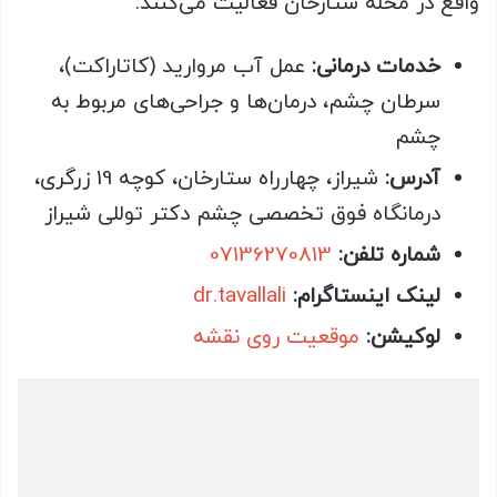
واقع در محله ستارخان فعالیت می‌کنند.
خدمات درمانی:
عمل آب مروارید (کاتاراکت)،
سرطان چشم، درمان‌ها و جراحی‌های مربوط به
چشم
آدرس:
شیراز، چهارراه ستارخان، کوچه 19 زرگری،
درمانگاه فوق تخصصی چشم دکتر توللی شیراز
شماره تلفن:
07136270813
لینک اینستاگرام:
dr.tavallali
لوکیشن:
موقعیت روی نقشه