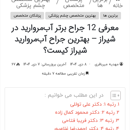
/
/
/
ها
متخصص
چشم پزشکی
خانه
برترین ها
بهترین متخصص چشم پزشکی
پزشکان متخصص
معرفی 12 جراح برتر آب‌مروارید در
شیراز – بهترین جراح آب‌مروارید
شیراز کیست؟
مهدیه میرباقری
8 دی, 1404
آخرین بروزرسانی: 7 دی, 1404
67
زمان تقریبی مطالعه 7 دقیقه
در این مطلب می خوانیم :
رتبه 1: دکتر علی توللی
رتبه 2: دکتر محمود کمال زاده
رتبه 3: دکتر فریبا فتاحی
رتبه 4: دکتر احمدرضا غلام‌پور