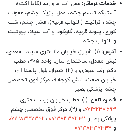
خدمات درمانی:
عمل آب مروارید (کاتاراکت)،
آستیگماتیسم چشم، عمل لیزیک چشم، عفونت
چشم، کراتیت (التهاب قرنیه)، فشار چشم، شب
کوری، پیوند قرنیه، گلوکوم و آب سیاه، یووئیت
و التهاب چشم
آدرس:
(1). شیراز، خیابان 20 متری سینما سعدی،
نبش معدل، ساختمان سال، واحد 305، مطب
دکتر رضا عبودی، و (2). شیراز، بلوار پاسداران،
خیابان مبعث، نبش کوچه 9، مرکز فوق تخصصی
چشم پزشکی بصیر
شماره تلفن:
(1). مطب خیابان بیست متری:
07132301693
، و (2). مرکز فوق تخصصی چشم
پزشکی بصیر:
07138337342
،
07138337343
و
07138337344