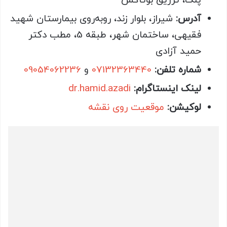
پلک، تزریق بوتاکس
آدرس:
شیراز، بلوار زند، روبه‌روی بیمارستان شهید
فقیهی، ساختمان شهر، طبقه 5، مطب دکتر
حمید آزادی
شماره تلفن:
07132363440
و
09054062236
لینک اینستاگرام:
dr.hamid.azadi
لوکیشن:
موقعیت روی نقشه