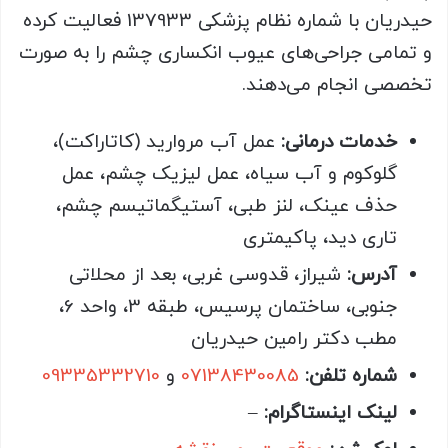
حیدریان با شماره نظام پزشکی 137933 فعالیت کرده
و تمامی جراحی‌های عیوب انکساری چشم را به صورت
تخصصی انجام می‌دهند.
خدمات درمانی:
عمل آب مروارید (کاتاراکت)،
گلوکوم و آب سیاه، عمل لیزیک چشم، عمل
حذف عینک، لنز طبی، آستیگماتیسم چشم،
تاری دید، پاکیمتری
آدرس:
شیراز، قدوسی غربی، بعد از محلاتی
جنوبی، ساختمان پرسیس، طبقه 3، واحد 6،
مطب دکتر رامین حیدریان
شماره تلفن:
07138430085
و
09335332710
لینک اینستاگرام:
–