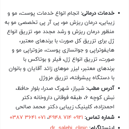
خدمات درمانی:
انجام انواع خدمات پوست، مو و
زیبایی، درمان ریزش مو، پی آر پی تخصصی مو به
منظور درمان ریزش و رشد مجدد مو، تزریق انواع
ژل برای تزریق کل صورت با برندهای معتبر،
هایفوتراپی و جوانسازی پوست، مزوتراپی مو و
صورت، تزریق انواع ژل، فیلر و بوتاکس با
برندهای معتبر، لیزر موهای زائد آقایان و بانوان
با دستگاه پیشرفته، تزریق مزوژل
آدرس مطب:
شیراز، شهرک صدرا، بلوار حافظ،
نبش کوچه 6، طبقه فوقانی داروخانه دکتر
احمدزاده، کلینیک زیبایی دکتر محمد صالحی
شماره تماس:
0921 714 4948
،
071 3641 0387
اینستاگرام:
dr_salehi_clinic