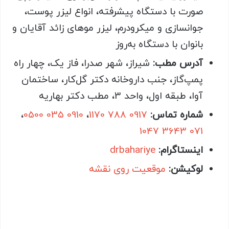
صورت با دستگاه پیشرفته، انواع لیزر پوست،
جوانسازی و میکرودرم، لیزر موهای زائد آقایان و
بانوان با دستگاه به‌روز
آدرس مطب:
شیراز، شهر صدرا، فاز یک، چهار راه
پمپ‌گاز، جنب داروخانه دکتر گل‌کار، ساختمان
آوا، طبقه اول، واحد 3، مطب دکتر بهاریه
شماره تماس:
0917 788 1170
،
0910 035 0500
،
071 3643 1047
اینستاگرام:
drbahariye
لوکیشن:
موقعیت روی نقشه