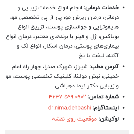
خدمات درمانی:
انجام انواع خدمات زیبایی و
درمانی، درمان ریزش مو، پی آر پی تخصصی مو،
هایفوتراپی و جوانسازی پوست، تزریق انواع
بوتاکس، ژل و فیلر با برندهای معتبر، درمان انواع
بیماری‌های پوستی، درمان اسکار، انواع لک و
آکنه، لیفت با نخ
آدرس مطب:
شیراز، شهرک صدرا، چهار راه امام
خمینی، نبش مولانا، کلینیک تخصصی پوست، مو
و زیبایی دکتر نیما دهباشی
شماره تماس:
0902 599 4647
اینستاگرام:
dr.nima.dehbashi
لوکیشن:
موقعیت روی نقشه