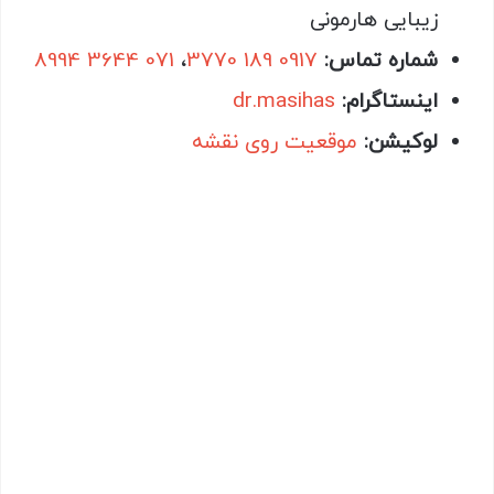
زیبایی هارمونی
شماره تماس:
0917 189 3770
،
071 3644 8994
اینستاگرام:
dr.masihas
لوکیشن:
موقعیت روی نقشه