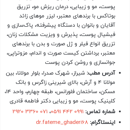
پوست، مو و زیبایی، درمان ریزش مو، تزریق
بوتاکس با برندهای معتبر، لیزر موهای زائد
آقایان و بانوان با دستگاه پیشرفته، پاک‌سازی و
فیشیال پوست، پذیرش و ویزیت مشکلات زنان،
تزریق انواع فیلر و ژل صورت و بدن با برندهای
معتبر، برداشتن کیست صورت و اندام، مزوتراپی،
جوانسازی و روشن کردن پوست
آدرس مطب:
شیراز، شهرک صدرا، بلوار مولانا، بین
مولانا 4 و آرش، بالای شیرینی زاگرس و بانک
مسکن، ساختمان فلورانس، طبقه چهارم، واحد 14،
کلینیک پوست، مو و زیبایی دکتر فاطمه قادری
شماره تماس:
0991 442 0591
،
071 3360 2920
اینستاگرام:
dr.fateme_ghaderi68