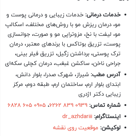
خدمات درمانی:
خدمات زیبایی و درمانی پوست و
مو، درمان ریزش مو با روش‌های مختلف، اسکالپ
مو، لیفت با نخ، مزوتراپی مو و صورت، جوانسازی
پوست، تزریق بوتاکس با برندهای معتبر، درمان
ترک پوستی، برداشتن زگیل، تزریق فیلر بینی،
جراحی ناخن، ساکشن غبغب، درمان کچلی سکه‌ای
آدرس مطب:
شیراز، شهرک صدرا، بلوار دانش،
ابتدای بلوار ارم، ساختمان ارم، طبقه دوم، مرکز
زیبایی دکتر اژدری
شماره تماس:
0939 839 6262
،
0905 605 6828
اینستاگرام:
dr_azhdariii
لوکیشن:
موقعیت روی نقشه