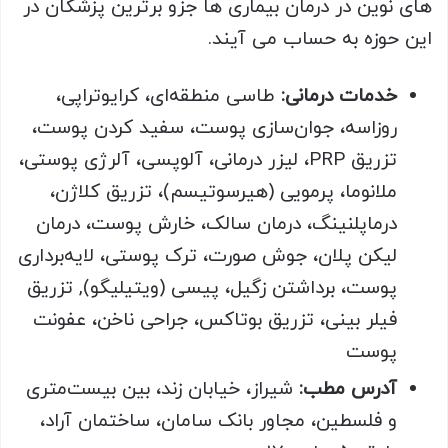
های نوین در درمان بیماری ها جزو برترین پزشکان در
این حوزه به حساب می آیند.
خدمات درمانی:
طاسی منطقه‌ای، کرایوتراپی،
روزاسه، جوان‌سازی پوست، سفید کردن پوست،
تزریق PRP، لیزر درمانی، آلوپسی، آلرژی پوستی،
ملانوما، پرمویی (هیرسوتیسم)، تزریق کلاژن،
درماپلنینگ، درمان سالک، خارش پوست، درمان
لیکن پلان، جوش صورت، ترک پوستی، لایه‌برداری
پوست، برداشتن زگیل، پیسی (ویتیلیگو), تزریق
فیلر بینی، تزریق بوتاکس، جراحی ناخن، عفونت
پوست
آدرس مطب:
شیراز، خیابان زند، بین بیست‌متری
و فلسطین، مجاور بانک سامان، ساختمان آراد،