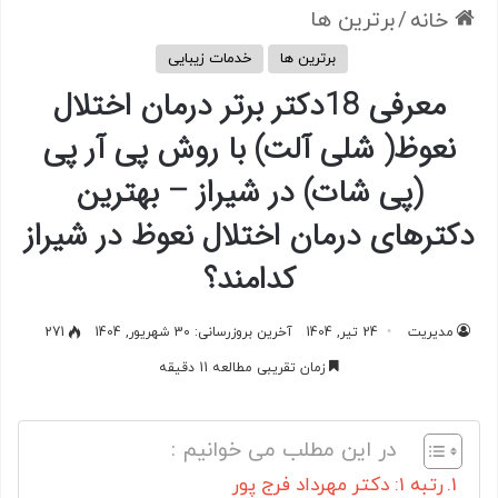
/
برترین ها
خانه
برترین ها
خدمات زیبایی
معرفی 18دکتر برتر درمان اختلال
نعوظ( شلی آلت) با روش پی آر پی
(پی شات) در شیراز – بهترین
دکترهای درمان اختلال نعوظ در شیراز
کدامند؟
مدیریت
24 تیر, 1404
آخرین بروزرسانی: 30 شهریور, 1404
271
زمان تقریبی مطالعه 11 دقیقه
در این مطلب می خوانیم :
رتبه 1: دکتر مهرداد فرج پور