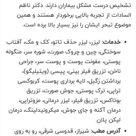
تشخیص درست مشکل بیماران دارند. دکتر ناظم
السادات از تجربه بالایی برخوردار هستند و همین
موضوع تبحر ایشان را نیز بسیار بالا برده است.
خدمات:
لیزر، لیزر حذف تاتو، کک و مک، آفتاب
سوختگی، چین و چروک صورت، شوره سر، منگوله
پوستی، عفونت پوست و پوست سر، جراحی
ناخن، تزریق فیلر بینی، پیسی (ویتیلیگو)،
برداشتن زگیل، لایه برداری پوست، کربوکسی
تراپی، ترک پوستی، جوش صورت، تزریق
بوتاکس، تزریق فیلر، لیزر درمانی، مزوتراپی،
درمان آکنه و جای جوش، میکرونیدلینگ، درمان
لیکن پلان
آدرس مطب:
شیراز، قدوسی شرقی، رو به روی