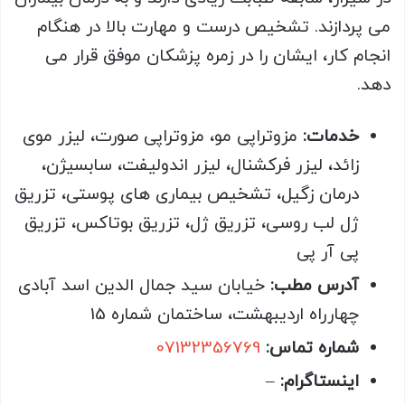
می پردازند. تشخیص درست و مهارت بالا در هنگام
انجام کار، ایشان را در زمره پزشکان موفق قرار می
دهد.
خدمات:
مزوتراپی مو، مزوتراپی صورت، لیزر موی
زائد، لیزر فرکشنال، لیزر اندولیفت، سابسیژن،
درمان زگیل، تشخیص بیماری های پوستی، تزریق
ژل لب روسی، تزریق ژل، تزریق بوتاکس، تزریق
پی آر پی
آدرس مطب:
خیابان سید جمال الدین اسد آبادی
چهارراه اردیبهشت، ساختمان شماره 15
شماره تماس:
07132356769
اینستاگرام:
–