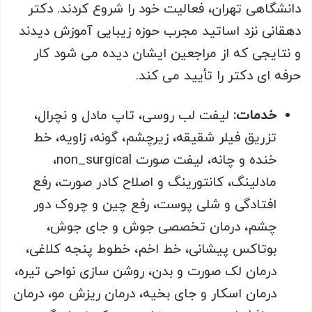
دانشگاهی تهران، فعالیت خود را شروع کردند. دکتر
دهقانی نزد اساتید مجرب حوزه زیبایی آموزش دیدند
و نتایجی که از مراجعین ایشان دیده می شود کار
حرفه ای دکتر را تأیید می کند.
خدمات:
لیفت لب روسی، تاپ مادل و نچرال،
تزریق فیلر شقیقه، زیرچشم، گونه، زاویه، خط
خنده و چانه، لیفت صورت non_surgical،
مادلینگ، کانتورینگ و اصلاح کادر صورت، رفع
افتادگی و شلی پوست، رفع چین و چروک دور
چشم، درمان تخصصی جوش و جای جوش،
بوتاکس پیشانی، خط اخم، خطوط پنجه کلاغی،
درمان لک صورت و بدن، روشن سازی نواحی تیره،
درمان اسکار و جای بخیه، درمان ریزش مو، درمان